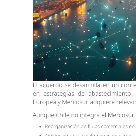
El acuerdo se desarrolla en un conte
en estrategias de abastecimiento. 
Europea y Mercosur adquiere relevanc
Aunque Chile no integra el Mercosur, 
Reorganización de flujos comerciales e
Ajustes en rutas y volúmenes de carga