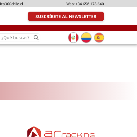
ica360chile.cl
Wsp:
+34 658 178 640
SUSCRÍBETE AL NEWSLETTER
earch
or:
Transporte y distribución
Última milla
Tecnologías
Transporte multimodal
Management
Perfil logístico
Liderazgo
Metodologías ágiles