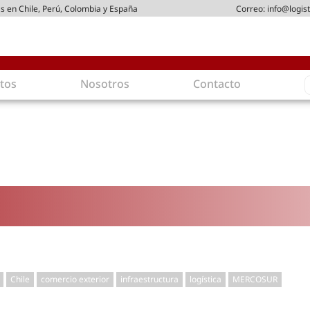
s en Chile, Perú, Colombia y España
Correo:
info@logist
S
tos
Nosotros
Contacto
f
ica
Intralogística
 arriendo
Gestión de Inventarios
stribución
Logística de Salida
ticos
Logística Inversa
ostenible
Comercio electrónico
dad
Tendencias
oamigables
Tecnologías
rgética
Última milla
Chile
comercio exterior
infraestructura
logística
MERCOSUR