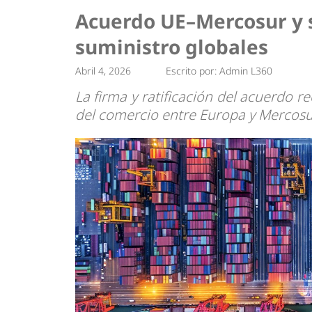
Tendencias
Actualidad
Acuerdo UE–Mercosur y s
Estrategias
Minería
suministro globales
Abril 4, 2026
Escrito por:
Admin L360
La firma y ratificación del acuerdo re
del comercio entre Europa y Mercosu