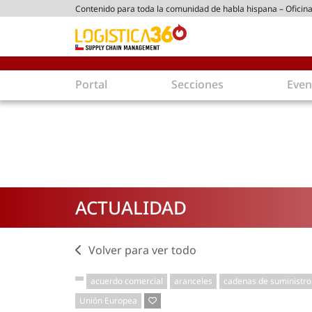
Contenido para toda la comunidad de habla hispana – Oficina
ico chileno
Portal
Secciones
Even
Supply Chain
Inmologíst
Tecnología
Almacenes en
Tendencias
Centros de Di
Actualidad
Parques Logís
ACTUALIDAD
Comercio Exterior
Logística S
Tecnologías
Electromovili
Aduanas
Empaques ec
Volver para ver todo
Agentes de carga
Eficiencia ene
acuerdo comercial
aranceles
cadenas de suministro
Customer Experience
Economía
Unión Europea
Tecnologías
Inversiones