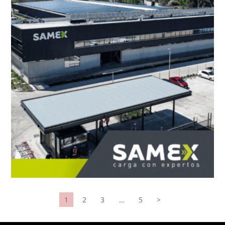
1
2
3
…
5
>