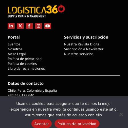
Portal
Servicios y suscripción
Eventos
Nuestra Revista Digital
Nosotros
Suscripción a Newsletter
Aviso Legal
Nuestros servicios
Política de privacidad
Política de cookies
Libro de reclamaciones
Datos de contacto
Chile, Perú, Colombia y España
+34 658 178 640
info@logistica360chile.cl
Usamos cookies para asegurar que te damos la mejor
info@logistica360.pe
experiencia en nuestra web. Si continúas usando este sitio,
info@logistica360.co
info@logistica360.es
asumiremos que estás de acuerdo con ello.
Aceptar
Política de privacidad
COPYRIGHT © 2026 L360 - LOGISTICA 360 SUPPLY CHAIN MANAGEMENT