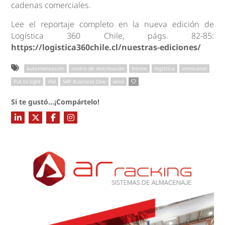
cadenas comerciales.
Lee el reportaje completo en la nueva edición de
Logística 360 Chile, págs. 82-85:
https://logistica360chile.cl/nuestras-ediciones/
automatización
centro de distribución
Intime
logística
omnicanal
Put to light
rfid
SAP Business One
wms
Si te gustó...¡Compártelo!