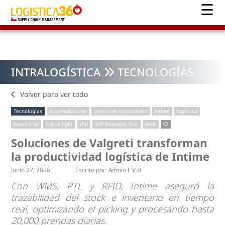
INTRALOGÍSTICA
TECNOLOGÍAS
Volver para ver todo
Tecnologías
automatización
centro de distribución
Intime
logística
omnicanal
Put to light
rfid
SAP Business One
wms
Soluciones de Valgreti transforman
la productividad logística de Intime
Junio 27, 2026
Escrito por:
Admin L360
Con WMS, PTL y RFID, Intime aseguró la
trazabilidad del stock e inventario en tiempo
real, optimizando el picking y procesando hasta
20,000 prendas diarias.