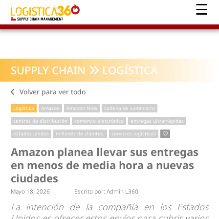
SUPPLY CHAIN
LOGÍSTICA
Volver para ver todo
Logística
Amazon
Amazon Now
cadena de suministro
centros de distribución
comercio electrónico
entregas ultrarrápidas
estados unidos
millones de clientes.
servicios logísticos
Amazon planea llevar sus entregas
en menos de media hora a nuevas
ciudades
Mayo 18, 2026
Escrito por:
Admin L360
La intención de la compañía en los Estados
Unidos es ofrecer estos envíos para cubrir varios