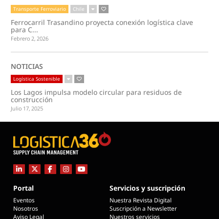
Transporte Ferroviario
Chile
Ferrocarril Trasandino proyecta conexión logística clave
para C...
Febrero 2, 2026
NOTICIAS
Logística Sostenible
Los Lagos impulsa modelo circular para residuos de
construcción
Julio 17, 2025
Portal
Servicios y suscripción
Eventos
Nuestra Revista Digital
Nosotros
Suscripción a Newsletter
Aviso Legal
Nuestros servicios