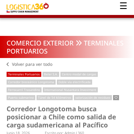
COMERCIO EXTERIOR
TERMINALES
PORTUARIOS
Volver para ver todo
Terminales Portuarios
Beler S.A.
Centro modal de cargas
Corredor bioceánico Longotoma
Doble vía electrificada
Ferrocarril Trasandino
International Nusantara Investment
Puerto submarino
Túnel de 54 kilómetros
valorización de residuos
Corredor Longotoma busca
posicionar a Chile como salida de
carga sudamericana al Pacífico
Junio 18, 2026
Escrito por:
Admin L360