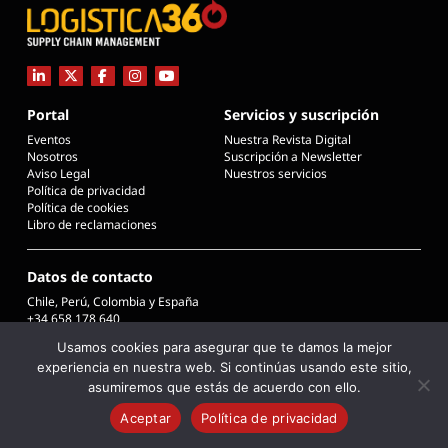
Portal
Servicios y suscripción
Eventos
Nuestra Revista Digital
Nosotros
Suscripción a Newsletter
Aviso Legal
Nuestros servicios
Política de privacidad
Política de cookies
Libro de reclamaciones
Datos de contacto
Chile, Perú, Colombia y España
+34 658 178 640
info@logistica360chile.cl
Usamos cookies para asegurar que te damos la mejor
info@logistica360.pe
experiencia en nuestra web. Si continúas usando este sitio,
info@logistica360.co
info@logistica360.es
asumiremos que estás de acuerdo con ello.
Aceptar
Política de privacidad
COPYRIGHT © 2026 L360 - LOGISTICA 360 SUPPLY CHAIN MANAGEMENT
Desarrollado por Desima Estudio