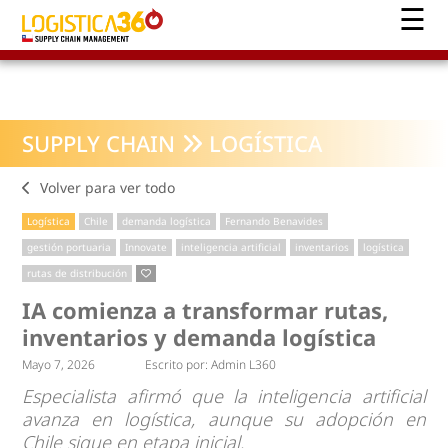
SUPPLY CHAIN
LOGÍSTICA
Volver para ver todo
Logística
Chile
demanda logística
Fernando Benavides
gestión portuaria
Innovate
inteligencia artificial
inventarios
logística
rutas de distribución
IA comienza a transformar rutas,
inventarios y demanda logística
Mayo 7, 2026
Escrito por:
Admin L360
Especialista afirmó que la inteligencia artificial
avanza en logística, aunque su adopción en
Chile sigue en etapa inicial.