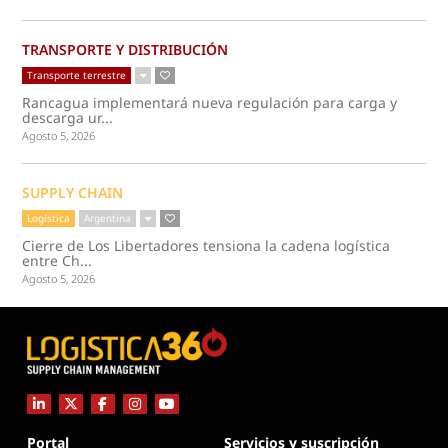
TRANSPORTE Y DISTRIBUCIÓN
Transporte terrestre
Rancagua implementará nueva regulación para carga y
descarga ur...
Agosto 5, 2026
SUPPLY CHAIN
Logística
Argentina
Cierre de Los Libertadores tensiona la cadena logística
entre Ch...
Agosto 5, 2026
Portal
Servicios y suscripción