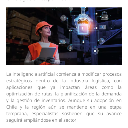
La inteligencia artificial comienza a modificar procesos
estratégicos dentro de la industria logística, con
aplicaciones que ya impactan áreas como la
optimización de rutas, la planificación de la demanda
y la gestión de inventarios. Aunque su adopción en
Chile y la región aún se mantiene en una etapa
temprana, especialistas sostienen que su avance
seguirá ampliándose en el sector.