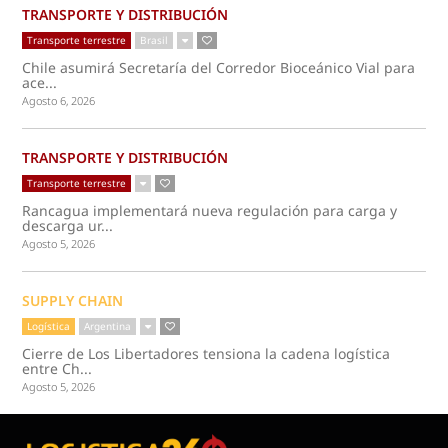
TRANSPORTE Y DISTRIBUCIÓN
Transporte terrestre
Brasil
Chile asumirá Secretaría del Corredor Bioceánico Vial para
ace...
Agosto 6, 2026
TRANSPORTE Y DISTRIBUCIÓN
Transporte terrestre
Rancagua implementará nueva regulación para carga y
descarga ur...
Agosto 5, 2026
SUPPLY CHAIN
Logística
Argentina
Cierre de Los Libertadores tensiona la cadena logística
entre Ch...
Agosto 5, 2026