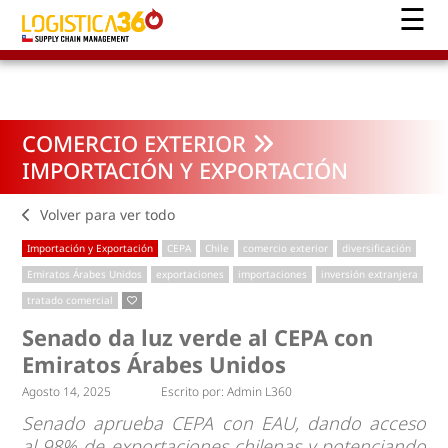
COMERCIO EXTERIOR
IMPORTACIÓN Y EXPORTACIÓN
Volver para ver todo
Importación y Exportación
CEPA
Chile
comercio exterior
diversificación
Emiratos Árabes Unidos
exportaciones
importaciones
inversión extranjera
tratado comercial
Senado da luz verde al CEPA con
Emiratos Árabes Unidos
Agosto 14, 2025
Escrito por:
Admin L360
Senado aprueba CEPA con EAU, dando acceso
al 98% de exportaciones chilenas y potenciando