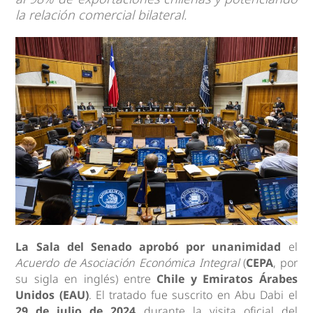
la relación comercial bilateral.
La Sala del Senado aprobó por unanimidad
el
Acuerdo de Asociación Económica Integral
(
CEPA
, por
su sigla en inglés) entre
Chile y
Emiratos Árabes
Unidos
(EAU)
. El tratado fue suscrito en Abu Dabi el
29 de julio de 2024
durante la visita oficial del