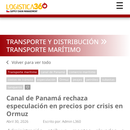
TRANSPORTE Y DISTRIBUCIÓN
TRANSPORTE MARÍTIMO
Volver para ver todo
Transporte marítimo
canal de Panamá
comercio marítimo
costos de tránsito
especulación
Ormuz
peajes
petróleo
subastas
tanqueros
Canal de Panamá rechaza
especulación en precios por crisis en
Ormuz
Abril 30, 2026
Escrito por:
Admin L360