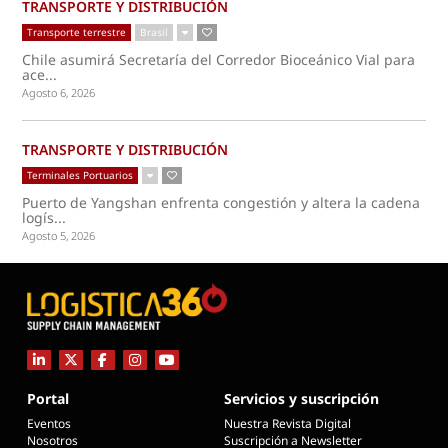
TRANSPORTE Y DISTRIBUCIÓN
Transporte terrestre
Brasil
Chile asumirá Secretaría del Corredor Bioceánico Vial para
ace...
Agosto 6, 2026
TRANSPORTE Y DISTRIBUCIÓN
Terminales Portuarios
Puerto de Yangshan enfrenta congestión y altera la cadena
logís...
Agosto 5, 2026
Portal
Servicios y suscripción
Eventos
Nuestra Revista Digital
Nosotros
Suscripción a Newsletter