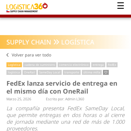
SUPPLY CHAIN
LOGÍSTICA
Volver para ver todo
Logística
cadena de suministro
comercio electrónico
entrega
FedEx
logística
OneRail
SameDay Local
transporte
última milla
FedEx lanza servicio de entrega en
el mismo día con OneRail
Marzo 25, 2026
Escrito por:
Admin L360
La compañía presenta FedEx SameDay Local,
que permite entregas en dos horas o al cierre
de jornada mediante una red de más de 1.000
proveedores.