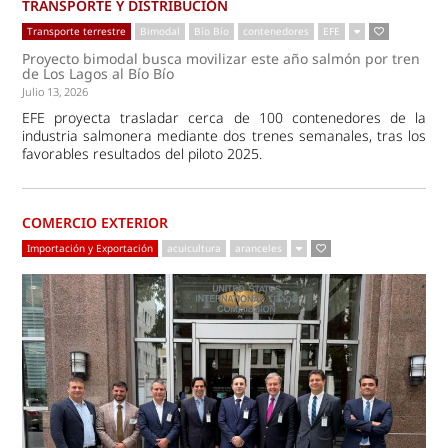
TRANSPORTE Y DISTRIBUCIÓN
Transporte terrestre
Bimodal
Bío Bío
contenedores
EFE
Proyecto bimodal busca movilizar este año salmón por tren
de Los Lagos al Bío Bío
Julio 13, 2026
EFE proyecta trasladar cerca de 100 contenedores de la
industria salmonera mediante dos trenes semanales, tras los
favorables resultados del piloto 2025.
COMERCIO EXTERIOR
Importación y Exportación
acuicultura
aranceles