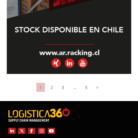
1
2
3
…
5
>