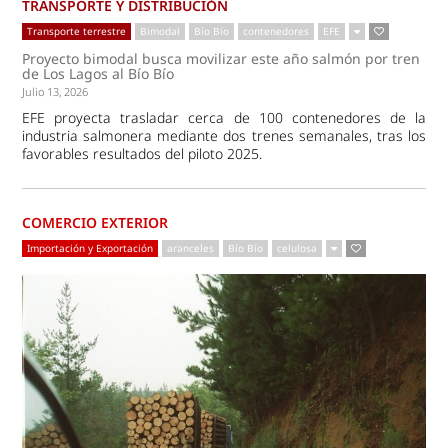
TRANSPORTE Y DISTRIBUCIÓN
Transporte terrestre
Bimodal
Bío Bío
contenedores
EFE
Proyecto bimodal busca movilizar este año salmón por tren
de Los Lagos al Bío Bío
Julio 13, 2026
EFE proyecta trasladar cerca de 100 contenedores de la
industria salmonera mediante dos trenes semanales, tras los
favorables resultados del piloto 2025.
COMERCIO EXTERIOR
Importación y Exportación
aranceles
Bío Bío
celulosa