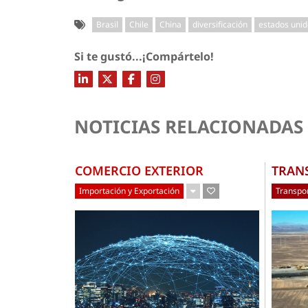
Brasil
Chile
China
diversificación
estados unid
Si te gustó...¡Compártelo!
NOTICIAS RELACIONADAS
COMERCIO EXTERIOR
TRAN
Importación y Exportación
Transpor