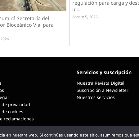
regulación para carga y des
ur...
Agosto 5, 2026
sumirá Secretaría del
or Bioceánico Vial para
 2026
l
Servicios y suscripción
s
Nuestra Revista Digital
os
Suscripción a Newsletter
Legal
Nuestros servicios
a de privacidad
a de cookies
de reclamaciones
ia en nuestra web. Si continúas usando este sitio, asumiremos que est