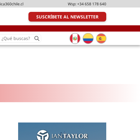
ica360chile.cl
Wsp:
+34 658 178 640
SUSCRÍBETE AL NEWSLETTER
earch
or:
Transporte y distribución
Última milla
Tecnologías
Transporte multimodal
Management
Perfil logístico
Liderazgo
Metodologías ágiles