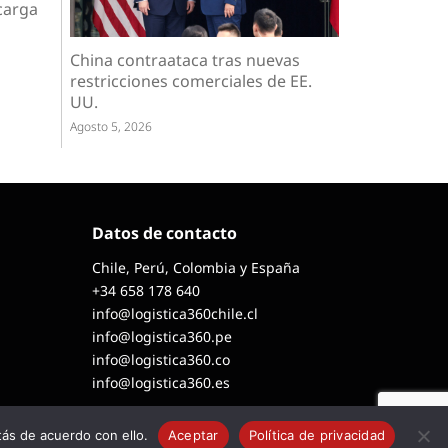
carga
China contraataca tras nuevas
restricciones comerciales de EE.
UU.
Agosto 5, 2026
Datos de contacto
Chile, Perú, Colombia y España
+34 658 178 640
info@logistica360chile.cl
info@logistica360.pe
info@logistica360.co
info@logistica360.es
ás de acuerdo con ello.
Aceptar
Política de privacidad