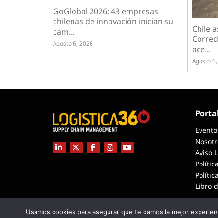
GoGlobal 2026: 43 empresas
chilenas de innovación inician su
Chile a
cam...
Corred
Agosto 6, 2026
ace...
Agosto 6,
Porta
Evento
Nosotr
Aviso 
Polític
Polític
Libro 
Usamos cookies para asegurar que te damos la mejor experienc