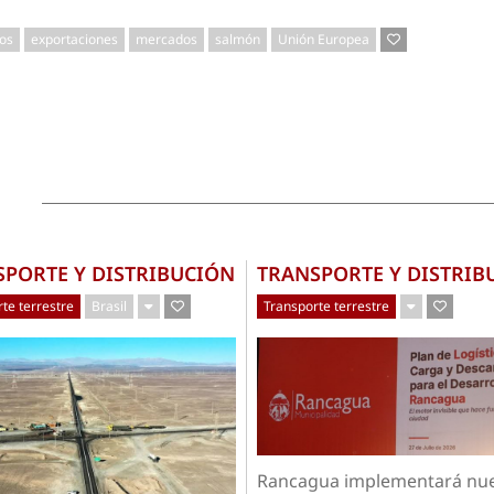
os
exportaciones
mercados
salmón
Unión Europea
SPORTE Y DISTRIBUCIÓN
TRANSPORTE Y DISTRIB
te terrestre
Brasil
Transporte terrestre
Rancagua implementará nu