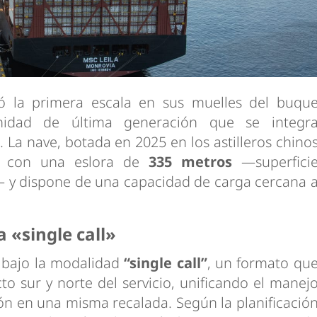
ó la primera escala en sus muelles del buqu
nidad de última generación que se integr
. La nave, botada en 2025 en los astilleros chino
a con una eslora de
335 metros
—superfici
— y dispone de una capacidad de carga cercana 
a «single call»
a bajo la modalidad
“single call”
, un formato qu
ecto sur y norte del servicio, unificando el manej
ón en una misma recalada. Según la planificació