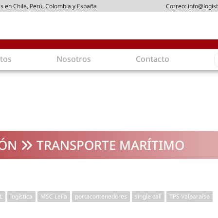
s en Chile, Perú, Colombia y España
Correo:
info@logist
S
tos
Nosotros
Contacto
f
gística
Intralogística
es en arriendo
Gestión de Inventarios
 de Distribución
Logística de Salida
 Logísticos
Logística Inversa
IÓN
TRANSPORTE MARÍTIMO
ica Sostenible
Comercio electrónico
movilidad
Tendencias
es ecoamigables
Tecnologías
ia energética
Última milla
L
logística
MSC Leila
portacontenedores
single call
TPS Valparaíso
mía
ones