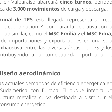
e en Valparaíso abarcará
cinco turnos
, period
rca de
3.000 movimientos
de carga y descarga.
rminal de TPS
, esta llegada representa un ret
 de coordinación. Al comparar la operativa con l
idad similar, como el
MSC Emilia
y el
MSC Edna
n de importaciones y exportaciones en una sol
xhaustiva entre las diversas áreas de TPS y lo
ontribuyendo a la competitividad portuaria d
 diseño aerodinámico
as actuales demandas de eficiencia energética e
 Sudamérica con Europa. El buque integra u
ctura metálica curva destinada a disminuir e
 consumo energético.