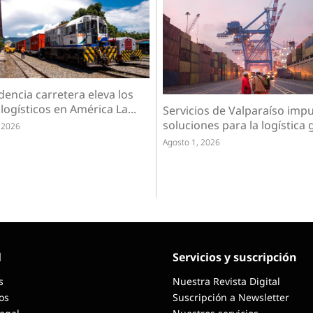
encia carretera eleva los
logísticos en América La...
Servicios de Valparaíso imp
soluciones para la logística g
 2026
Agosto 1, 2026
l
Servicios y suscripción
s
Nuestra Revista Digital
os
Suscripción a Newsletter