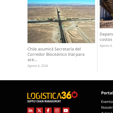
Depend
costos 
Agosto 4,
Chile asumirá Secretaría del
Corredor Bioceánico Vial para
ace...
Agosto 6, 2026
Porta
Evento
Nosotr