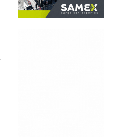
o
o
a
,
a
s
e
n
n
l