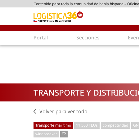
Contenido para toda la comunidad de habla hispana – Oficina
ico chileno
Portal
Secciones
Even
Supply Chain
Inmolo
Tecnología
Almacen
Tendencias
Centros
Actualidad
Parques
TRANSPORTE Y DISTRIBUC
Comercio Exterior
Logíst
Tecnologías
Electro
Aduanas
Empaqu
Volver para ver todo
Agentes de carga
Eficienc
Transporte marítimo
11.500 TEUs
competitividad
GN
Customer Experience
Econo
windbreaker
Tecnologías
Inversi