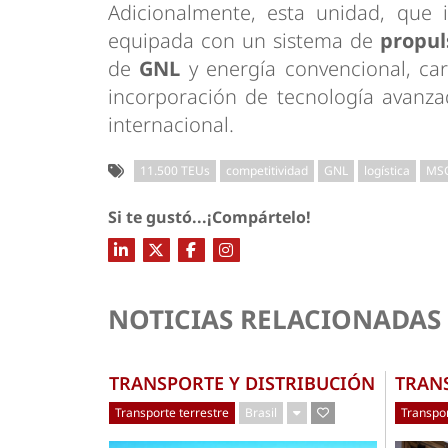
Adicionalmente, esta unidad, que 
equipada con un sistema de
propul
de
GNL
y energía convencional, car
incorporación de tecnología avanz
internacional.
11.500 TEUs
competitividad
GNL
logística
MSC
Si te gustó...¡Compártelo!
NOTICIAS RELACIONADAS
TRANSPORTE Y DISTRIBUCIÓN
TRAN
Transporte terrestre
Brasil
Transpor