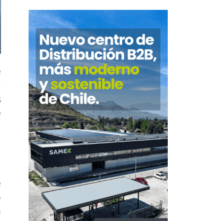
e
a
s
e
a
e
o
n