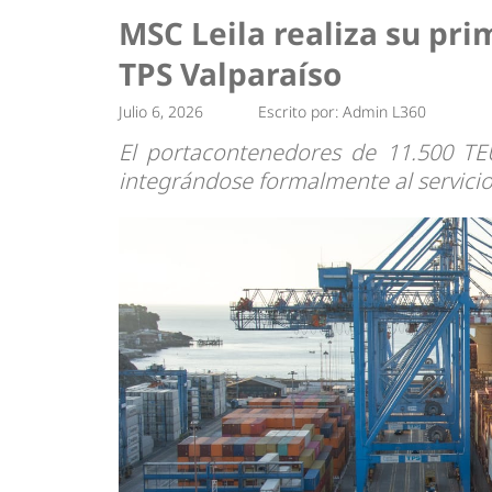
Tendencias
Actuali
MSC Leila realiza su prim
Estrategias
Minería
TPS Valparaíso
Julio 6, 2026
Escrito por:
Admin L360
El portacontenedores de 11.500 TEU
integrándose formalmente al servici