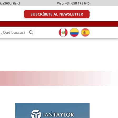
ica360chile.cl
Wsp:
+34 658 178 640
SUSCRÍBETE AL NEWSLETTER
earch
or:
Transporte y distribución
Última milla
Tecnologías
Transporte multimodal
Management
Perfil logístico
Liderazgo
Metodologías ágiles