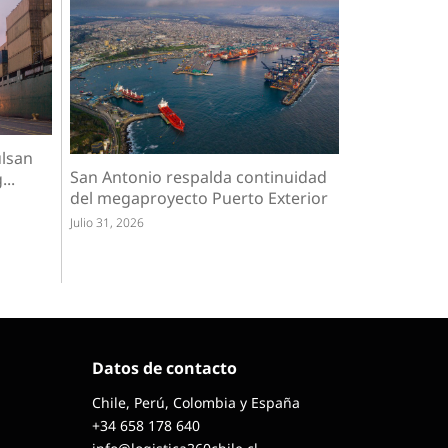
ulsan
San Antonio respalda continuidad
...
del megaproyecto Puerto Exterior
Julio 31, 2026
Datos de contacto
Chile, Perú, Colombia y España
+34 658 178 640