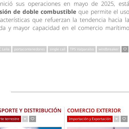
inició sus operaciones en mayo de 2025, est
sión de doble combustible
que permite el us
acterísticas que refuerzan la tendencia hacia l
ada y mayor capacidad en el comercio marítim
 Leila
portacontenedores
single call
TPS Valparaíso
windbreaker
SPORTE Y DISTRIBUCIÓN
COMERCIO EXTERIOR
te terrestre
Importación y Exportación