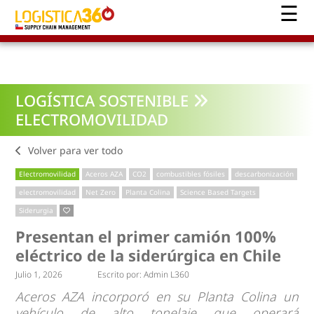
LOGÍSTICA SOSTENIBLE
ELECTROMOVILIDAD
Volver para ver todo
Electromovilidad
Aceros AZA
CO2
combustibles fósiles
descarbonización
electromovilidad
Net Zero
Planta Colina
Science Based Targets
Siderurgia
Presentan el primer camión 100%
eléctrico de la siderúrgica en Chile
Julio 1, 2026
Escrito por:
Admin L360
Aceros AZA incorporó en su Planta Colina un
vehículo de alto tonelaje que operará