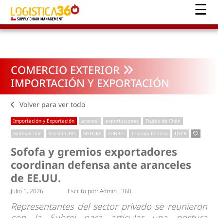
COMERCIO EXTERIOR
IMPORTACIÓN Y EXPORTACIÓN
Volver para ver todo
Importación y Exportación
arancel
exportaciones
Frutas de Chile
SalmonChile
Sección 301
SOFOFA
SUBREI
Trabajo forzoso
USTR
Sofofa y gremios exportadores
coordinan defensa ante aranceles
de EE.UU.
Julio 1, 2026
Escrito por:
Admin L360
Representantes del sector privado se reunieron
con la Subrei para articular una postura