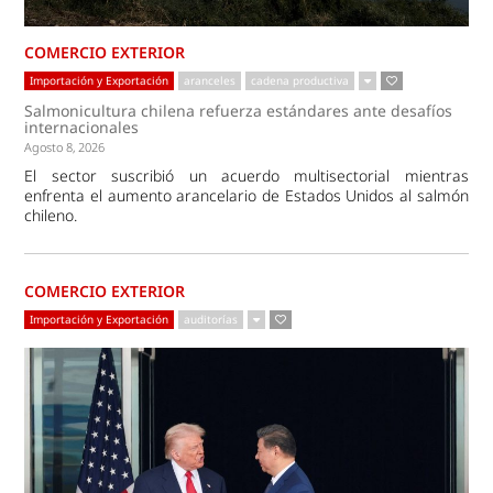
COMERCIO EXTERIOR
Importación y Exportación
aranceles
cadena productiva
Salmonicultura chilena refuerza estándares ante desafíos
internacionales
Agosto 8, 2026
El sector suscribió un acuerdo multisectorial mientras
enfrenta el aumento arancelario de Estados Unidos al salmón
chileno.
COMERCIO EXTERIOR
Importación y Exportación
auditorías