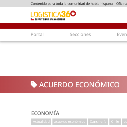
Contenido para toda la comunidad de habla hispana – Oficina
ico chileno
Portal
Secciones
Even
Supply Chain
Inmolo
Tecnología
Almacen
Tendencias
Centros
Actualidad
Parques
ACUERDO ECONÓMICO
Comercio Exterior
Logíst
Tecnologías
Electro
Aduanas
Empaqu
Agentes de carga
Eficienc
ECONOMÍA
Customer Experience
Econo
Actualidad
acuerdo económico
Cancillería
Chile
c
Tecnologías
Inversi