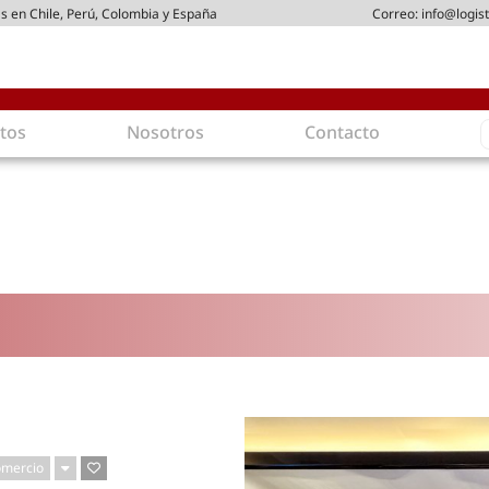
s en Chile, Perú, Colombia y España
Correo:
info@logist
S
tos
Nosotros
Contacto
f
gística
Intralogística
es en arriendo
Gestión de Inventarios
 de Distribución
Logística de Salida
 Logísticos
Logística Inversa
ica Sostenible
Comercio electrónico
movilidad
Tendencias
es ecoamigables
Tecnologías
ia energética
Última milla
mía
omercio
ones