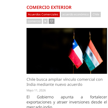
COMERCIO EXTERIOR
Acuerdos Comerciales
acuerdo económico
Chile
comercio
Chile busca ampliar vínculo comercial con
India mediante nuevo acuerdo
Mayo 11, 2026
El Gobierno apunta a fortalecer
exportaciones y atraer inversiones desde el
mercado indio.