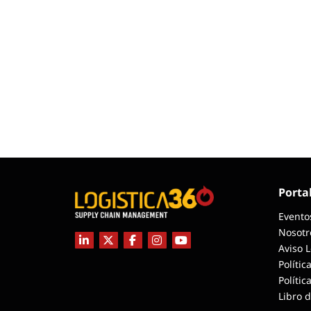
Porta
Evento
Nosotr
Aviso 
Polític
Polític
Libro 