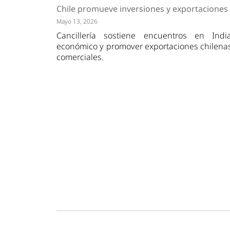
Tendencias
Actuali
Chile promueve inversiones y exportaciones
Estrategias
Minería
Mayo 13, 2026
Cancillería sostiene encuentros en Ind
económico y promover exportaciones chilenas
comerciales.