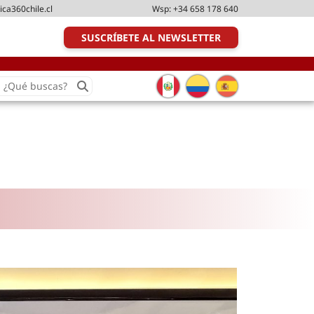
ica360chile.cl
Wsp:
+34 658 178 640
SUSCRÍBETE AL NEWSLETTER
earch
or:
Transporte y distribución
Última milla
Tecnologías
Transporte multimodal
Management
Perfil logístico
Liderazgo
Metodologías ágiles