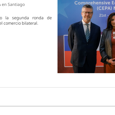
dad
A en Santiago
ago la segunda ronda de
l comercio bilateral.