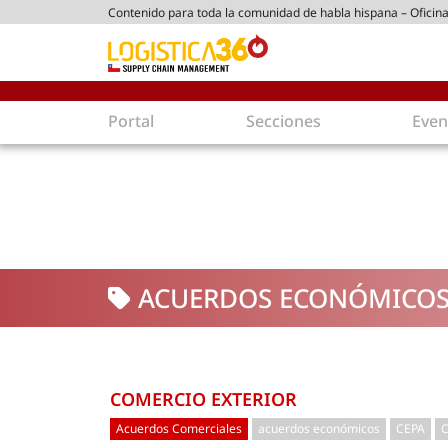
Contenido para toda la comunidad de habla hispana – Oficina
ico chileno
Portal
Secciones
Even
Supply Chain
Inmolo
Tecnología
Almacen
Tendencias
Centros
Actualidad
Parques
ACUERDOS ECONÓMICO
Comercio Exterior
Logíst
Tecnologías
Electro
Aduanas
Empaqu
Agentes de carga
Eficienc
COMERCIO EXTERIOR
Customer Experience
Econo
Acuerdos Comerciales
acuerdos económicos
CEPA
C
Tecnologías
Inversi