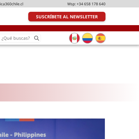
ica360chile.cl
Wsp:
+34 658 178 640
SUSCRÍBETE AL NEWSLETTER
earch
or:
Transporte y distribución
Última milla
Tecnologías
Transporte multimodal
Management
Perfil logístico
Liderazgo
Metodologías ágiles