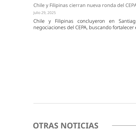
Tendencias
Actuali
Chile y Filipinas cierran nueva ronda del CEP
Estrategias
Minería
Julio 29, 2025
Chile y Filipinas concluyeron en Santi
negociaciones del CEPA, buscando fortalecer e
OTRAS NOTICIAS