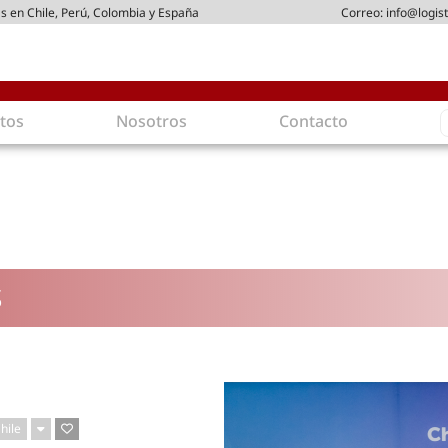
s en Chile, Perú, Colombia y España
Correo:
info@logist
S
tos
Nosotros
Contacto
f
gística
Intralogística
es en arriendo
Gestión de Inventarios
 de Distribución
Logística de Salida
 Logísticos
Logística Inversa
S
ica Sostenible
Comercio electrónico
movilidad
Tendencias
es ecoamigables
Tecnologías
ia energética
Última milla
mía
hile
ones