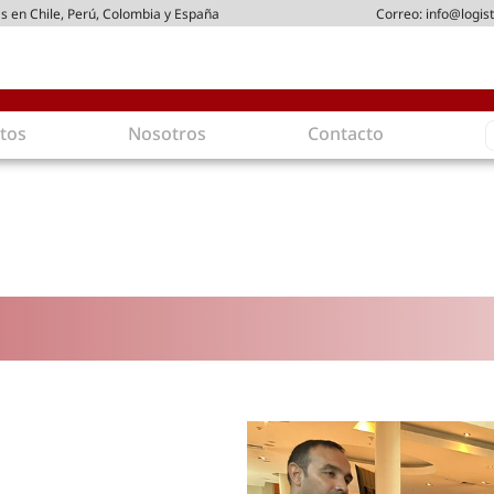
s en Chile, Perú, Colombia y España
Correo:
info@logist
S
tos
Nosotros
Contacto
f
gística
Intralogística
es en arriendo
Gestión de Inventarios
 de Distribución
Logística de Salida
 Logísticos
Logística Inversa
ica Sostenible
Comercio electrónico
movilidad
Tendencias
es ecoamigables
Tecnologías
ia energética
Última milla
mía
ones