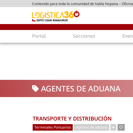
Contenido para toda la comunidad de habla hispana – Oficina
ico chileno
Portal
Secciones
Even
Supply Chain
Inmolo
Tecnología
Almacen
Tendencias
Centros
Actualidad
Parques
AGENTES DE ADUANA
Comercio Exterior
Logíst
Tecnologías
Electro
Aduanas
Empaqu
Agentes de carga
Eficienc
TRANSPORTE Y DISTRIBUCIÓN
Customer Experience
Econo
Terminales Portuarios
agentes de aduana
Tecnologías
Inversi