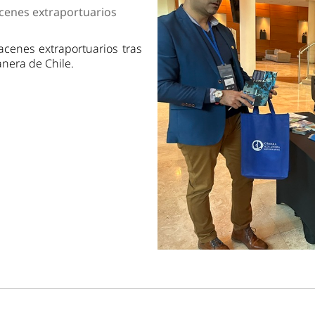
dad
cenes extraportuarios
cenes extraportuarios tras
anera de Chile.