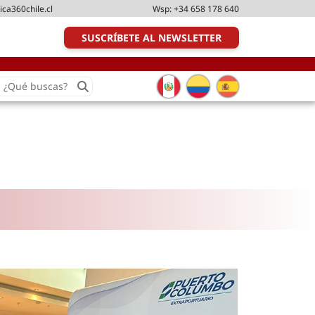
ica360chile.cl
Wsp:
+34 658 178 640
SUSCRÍBETE AL NEWSLETTER
earch
or:
Transporte y distribución
Última milla
Tecnologías
Transporte multimodal
Management
Perfil logístico
Liderazgo
Metodologías ágiles