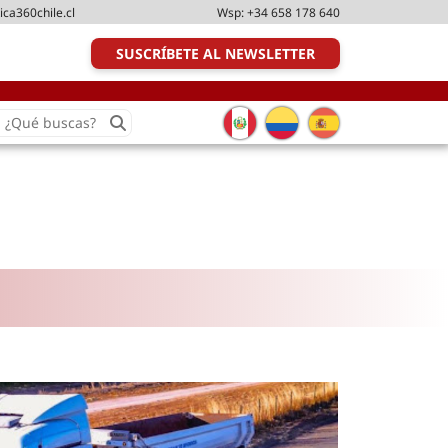
ica360chile.cl
Wsp:
+34 658 178 640
SUSCRÍBETE AL NEWSLETTER
earch
or:
Transporte y distribución
Última milla
Tecnologías
Transporte multimodal
Management
Perfil logístico
Liderazgo
Metodologías ágiles