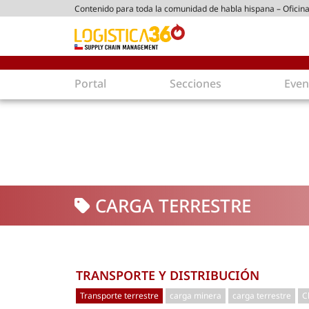
Contenido para toda la comunidad de habla hispana – Oficina
ico chileno
Portal
Secciones
Even
Supply Chain
Inmolo
Tecnología
Almacen
Tendencias
Centros
Actualidad
Parques
CARGA TERRESTRE
Comercio Exterior
Logíst
Tecnologías
Electro
Aduanas
Empaqu
Agentes de carga
Eficienc
TRANSPORTE Y DISTRIBUCIÓN
Customer Experience
Econo
Transporte terrestre
carga minera
carga terrestre
C
Tecnologías
Inversi