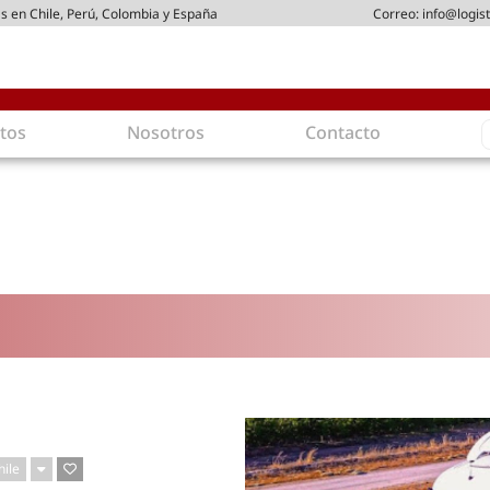
s en Chile, Perú, Colombia y España
Correo:
info@logist
S
tos
Nosotros
Contacto
f
gística
Intralogística
es en arriendo
Gestión de Inventarios
 de Distribución
Logística de Salida
 Logísticos
Logística Inversa
ica Sostenible
Comercio electrónico
movilidad
Tendencias
es ecoamigables
Tecnologías
ia energética
Última milla
mía
hile
ones