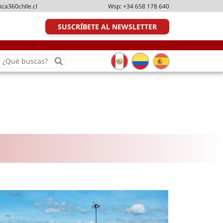
ica360chile.cl
Wsp:
+34 658 178 640
SUSCRÍBETE AL NEWSLETTER
earch
or:
Transporte y distribución
Última milla
Tecnologías
Transporte multimodal
Management
Perfil logístico
Liderazgo
Metodologías ágiles