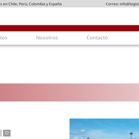
s en Chile, Perú, Colombia y España
Correo:
info@logist
S
tos
Nosotros
Contacto
f
gística
Intralogística
es en arriendo
Gestión de Inventarios
 de Distribución
Logística de Salida
 Logísticos
Logística Inversa
ica Sostenible
Comercio electrónico
movilidad
Tendencias
es ecoamigables
Tecnologías
ia energética
Última milla
mía
ones