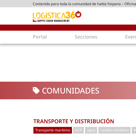
Contenido para toda la comunidad de habla hispana – Oficina
ico chileno
Portal
Secciones
Even
Supply Chain
Inmolo
Tecnología
Almacen
Tendencias
Centros
Actualidad
Parques
COMUNIDADES
Comercio Exterior
Logíst
Tecnologías
Electro
Aduanas
Empaqu
Agentes de carga
Eficienc
TRANSPORTE Y DISTRIBUCIÓN
Customer Experience
Econo
Transporte marítimo
ACP
agua
cambio climático
Tecnologías
Inversi