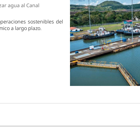
dad
zar agua al Canal
operaciones sostenibles del
ico a largo plazo.