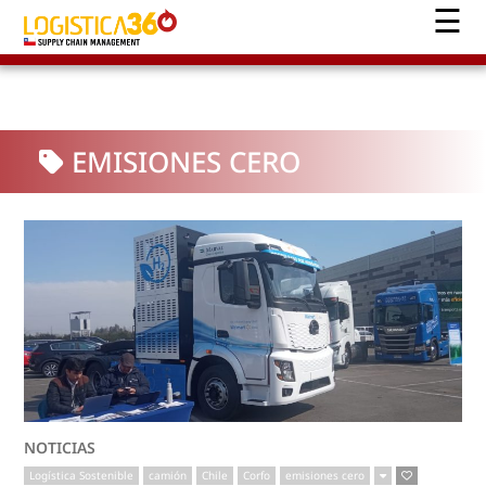
EMISIONES CERO
NOTICIAS
Logística Sostenible
camión
Chile
Corfo
emisiones cero