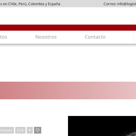
s en Chile, Perú, Colombia y España
Correo:
info@logist
S
tos
Nosotros
Contacto
f
gística
Intralogística
es en arriendo
Gestión de Inventarios
 de Distribución
Logística de Salida
 Logísticos
Logística Inversa
ica Sostenible
Comercio electrónico
movilidad
Tendencias
es ecoamigables
Tecnologías
ia energética
Última milla
mía
envases
LCA
ones