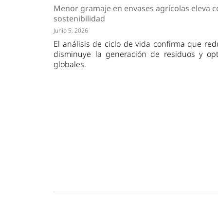
Tendencias
Actuali
Menor gramaje en envases agrícolas eleva c
Estrategias
Minería
sostenibilidad
Junio 5, 2026
El análisis de ciclo de vida confirma que re
disminuye la generación de residuos y opti
globales.