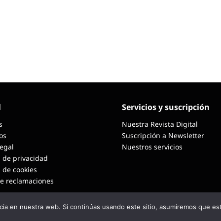
l
Servicios y suscripción
s
Nuestra Revista Digital
os
Suscripción a Newsletter
Legal
Nuestros servicios
a de privacidad
a de cookies
de reclamaciones
ia en nuestra web. Si continúas usando este sitio, asumiremos que est
360 - LOGISTICA 360 SUPPLY CHAIN MANAGEMENT
Desarrollad