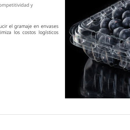
dad
ompetitividad y
ducir el gramaje en envases
miza los costos logísticos