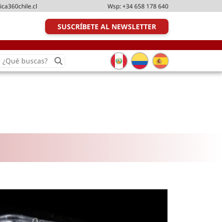
ica360chile.cl
Wsp:
+34 658 178 640
SUSCRÍBETE AL NEWSLETTER
earch
or:
Transporte y distribución
Última milla
Tecnologías
Transporte multimodal
Management
Perfil logístico
Liderazgo
Metodologías ágiles