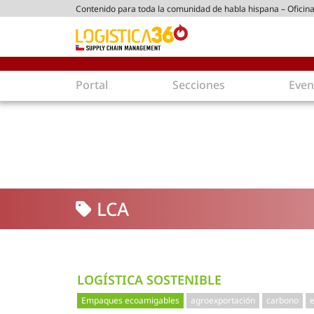
Contenido para toda la comunidad de habla hispana – Oficina
ico chileno
Portal
Secciones
Even
Supply Chain
Inmolo
Tecnología
Almacen
Tendencias
Centros
Actualidad
Parques
LCA
Comercio Exterior
Logíst
Tecnologías
Electro
Aduanas
Empaqu
Agentes de carga
Eficienc
LOGÍSTICA SOSTENIBLE
Customer Experience
Econo
Empaques ecoamigables
agroexportación
carbono
Tecnologías
Inversi