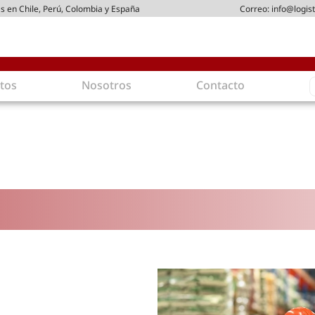
s en Chile, Perú, Colombia y España
Correo:
info@logist
S
tos
Nosotros
Contacto
f
gística
Intralogística
es en arriendo
Gestión de Inventarios
 de Distribución
Logística de Salida
 Logísticos
Logística Inversa
ica Sostenible
Comercio electrónico
movilidad
Tendencias
es ecoamigables
Tecnologías
ia energética
Última milla
mía
ones