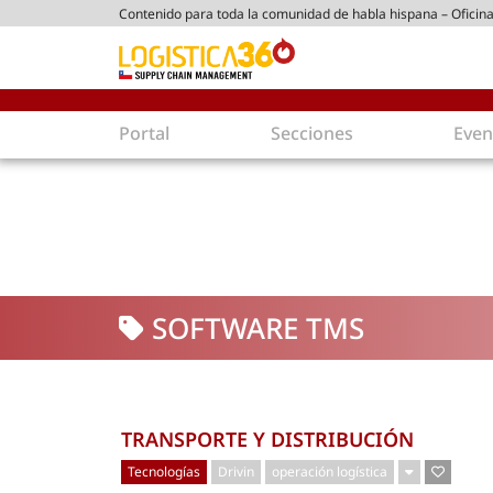
Contenido para toda la comunidad de habla hispana – Oficina
ico chileno
Portal
Secciones
Even
Supply Chain
Inmolo
Tecnología
Almacen
Tendencias
Centros
Actualidad
Parques
SOFTWARE TMS
Comercio Exterior
Logíst
Tecnologías
Electro
Aduanas
Empaqu
Agentes de carga
Eficienc
TRANSPORTE Y DISTRIBUCIÓN
Customer Experience
Econo
Tecnologías
Drivin
operación logística
Tecnologías
Inversi