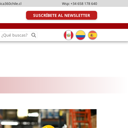
ica360chile.cl
Wsp:
+34 658 178 640
SUSCRÍBETE AL NEWSLETTER
earch
or:
Transporte y distribución
Última milla
Tecnologías
Transporte multimodal
Management
Perfil logístico
Liderazgo
Metodologías ágiles