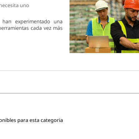
dad
necesita uno
e han experimentado una
 herramientas cada vez más
onibles para esta categoria