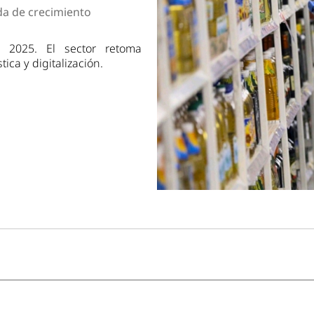
dad
da de crecimiento
2025. El sector retoma
ica y digitalización.