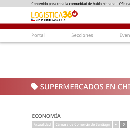
Contenido para toda la comunidad de habla hispana – Oficina
ico chileno
Portal
Secciones
Even
Supply Chain
Inmolo
Tecnología
Almacen
Tendencias
Centros
Actualidad
Parques
SUPERMERCADOS EN CHI
Comercio Exterior
Logíst
Tecnologías
Electro
Aduanas
Empaqu
Agentes de carga
Eficienc
ECONOMÍA
Customer Experience
Econo
Actualidad
Cámara de Comercio de Santiago
Tecnologías
Inversi