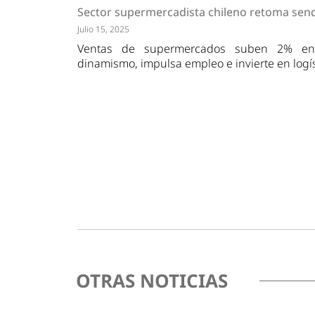
Tendencias
Actuali
Sector supermercadista chileno retoma sen
Estrategias
Minería
Julio 15, 2025
Ventas de supermercados suben 2% en 
dinamismo, impulsa empleo e invierte en logíst
OTRAS NOTICIAS