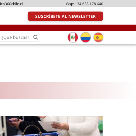
ica360chile.cl
Wsp:
+34 658 178 640
SUSCRÍBETE AL NEWSLETTER
earch
or:
Transporte y distribución
Última milla
Tecnologías
Transporte multimodal
Management
Perfil logístico
Liderazgo
Metodologías ágiles