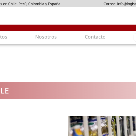
s en Chile, Perú, Colombia y España
Correo:
info@logist
S
tos
Nosotros
Contacto
f
gística
Intralogística
es en arriendo
Gestión de Inventarios
 de Distribución
Logística de Salida
 Logísticos
Logística Inversa
LE
ica Sostenible
Comercio electrónico
movilidad
Tendencias
es ecoamigables
Tecnologías
ia energética
Última milla
mía
ones