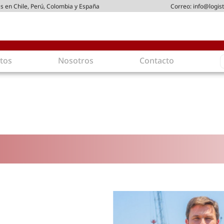
s en Chile, Perú, Colombia y España
Correo:
info@logist
S
tos
Nosotros
Contacto
f
gística
Intralogística
es en arriendo
Gestión de Inventarios
 de Distribución
Logística de Salida
 Logísticos
Logística Inversa
ica Sostenible
Comercio electrónico
movilidad
Tendencias
es ecoamigables
Tecnologías
ia energética
Última milla
mía
ones