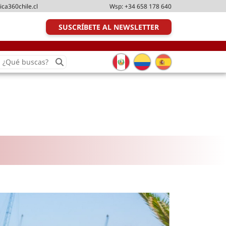
ica360chile.cl
Wsp:
+34 658 178 640
SUSCRÍBETE AL NEWSLETTER
earch
or:
Transporte y distribución
Última milla
Tecnologías
Transporte multimodal
Management
Perfil logístico
Liderazgo
Metodologías ágiles