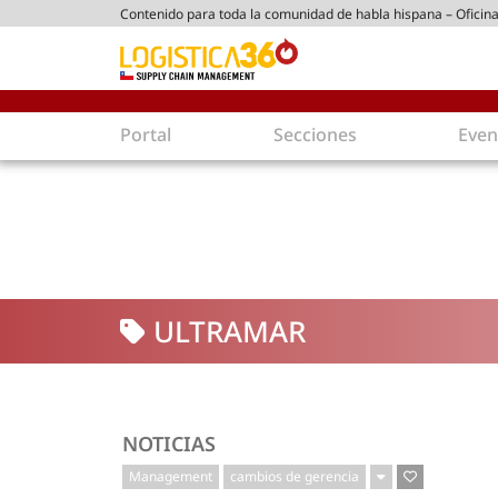
Contenido para toda la comunidad de habla hispana – Oficina
ico chileno
Portal
Secciones
Even
Supply Chain
Inmolo
Tecnología
Almacen
Tendencias
Centros
Actualidad
Parques
ULTRAMAR
Comercio Exterior
Logíst
Tecnologías
Electro
Aduanas
Empaqu
Agentes de carga
Eficienc
NOTICIAS
Customer Experience
Econo
Management
cambios de gerencia
Tecnologías
Inversi