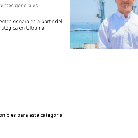
dad
entes generales
tes generales a partir del
ratégica en Ultramar.
onibles para esta categoria