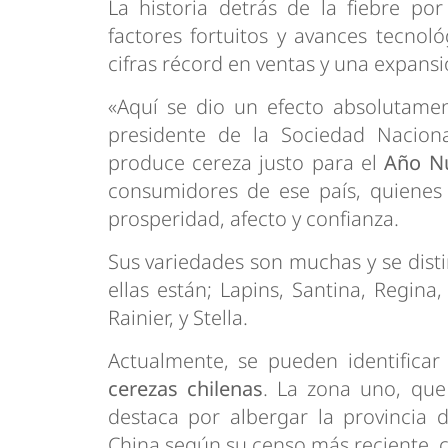
La historia detrás de la fiebre po
factores fortuitos y avances tecnol
cifras récord en ventas y una expansi
«Aquí se dio un efecto absolutament
presidente de la Sociedad Naciona
produce cereza justo para el
Año N
consumidores de ese país, quienes 
prosperidad, afecto y confianza.
Sus variedades son muchas y se dist
ellas están; Lapins, Santina, Regina
Rainier, y Stella.
Actualmente, se pueden identifica
cerezas chilenas
. La zona uno, que
destaca por albergar la provinci
China según su censo más reciente, c