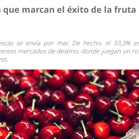
dad
s que marcan el éxito de la fruta
escas se envía por mar. De hecho, el 93,3% e
rentes mercados de destino, donde juegan un ro
ss.