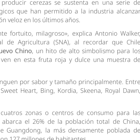
r producir cerezas se sustenta en una serie d
ógicos que han permitido a la industria alcanza
ón veloz en los últimos años.
e fortuito, milagroso», explica Antonio Walker
l de Agricultura (SNA), al recordar que Chil
uevo Chino
, un hito de alto simbolismo para lo
ven en esta fruta roja y dulce una muestra d
inguen por sabor y tamaño principalmente. Entr
, Sweet Heart, Bing, Kordia, Skeena, Royal Dawn
r cuatros zonas o centros de consumo para la
 abarca el 26% de la población total de China
a de Guangdong, la más densamente poblada d
on 127 millones de habitantes.