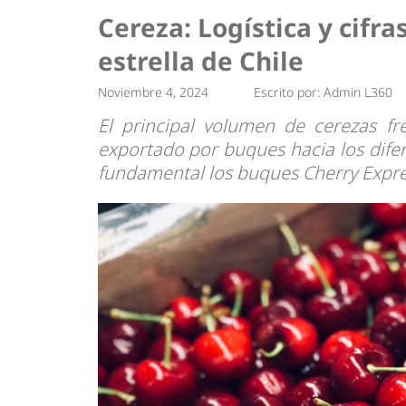
Tendencias
Actuali
Cereza: Logística y cifra
Estrategias
Minería
estrella de Chile
Noviembre 4, 2024
Escrito por:
Admin L360
El principal volumen de cerezas fr
exportado por buques hacia los dife
fundamental los buques Cherry Expre