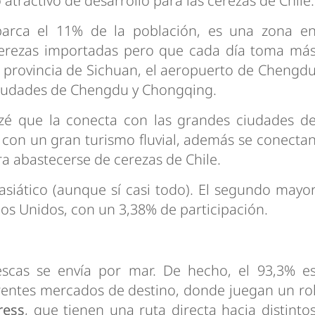
atractivo de desarrollo para las cerezas de Chile.
barca el 11% de la población, es una zona e
cerezas importadas pero que cada día toma má
 la provincia de Sichuan, el aeropuerto de Chengd
 ciudades de Chengdu y Chongqing.
tzé que la conecta con las grandes ciudades d
con un gran turismo fluvial, además se conecta
ra abastecerse de cerezas de Chile.
asiático (aunque sí casi todo). El segundo mayo
dos Unidos, con un 3,38% de participación.
escas se envía por mar. De hecho, el 93,3% e
rentes mercados de destino, donde juegan un ro
ress
, que tienen una ruta directa hacia distinto