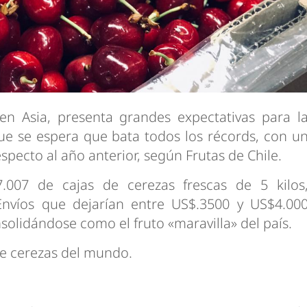
en Asia, presenta grandes expectativas para l
e se espera que bata todos los récords, con u
pecto al año anterior, según Frutas de Chile.
.007 de cajas de cerezas frescas de 5 kilos
Envíos que dejarían entre US$.3500 y US$4.00
solidándose como el fruto «maravilla» del país.
de cerezas del mundo.