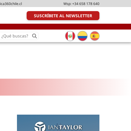
ica360chile.cl
Wsp:
+34 658 178 640
SUSCRÍBETE AL NEWSLETTER
earch
or:
Transporte y distribución
Última milla
Tecnologías
Transporte multimodal
Management
Perfil logístico
Liderazgo
Metodologías ágiles