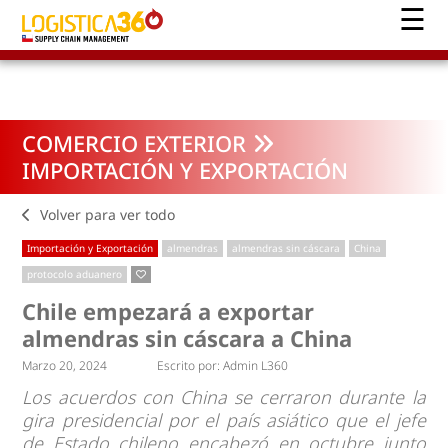
COMERCIO EXTERIOR
IMPORTACIÓN Y EXPORTACIÓN
Volver para ver todo
Importación y Exportación
almendras
almendras sin cáscara
China
protocolo aduanero
Chile empezará a exportar
almendras sin cáscara a China
Marzo 20, 2024
Escrito por:
Admin L360
Los acuerdos con China se cerraron durante la
gira presidencial por el país asiático que el jefe
de Estado chileno encabezó en octubre junto