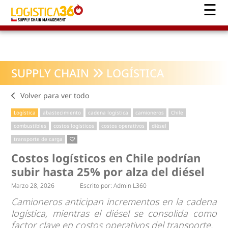
SUPPLY CHAIN
LOGÍSTICA
Volver para ver todo
Logística
abastecimiento
cadena logística
camioneros
Chile
combustibles
costos logísticos
costos operativos
diésel
transporte de carga
Costos logísticos en Chile podrían
subir hasta 25% por alza del diésel
Marzo 28, 2026
Escrito por:
Admin L360
Camioneros anticipan incrementos en la cadena
logística, mientras el diésel se consolida como
factor clave en costos operativos del transporte.