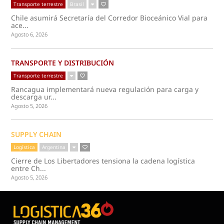
Transporte terrestre
Brasil
Chile asumirá Secretaría del Corredor Bioceánico Vial para
ace...
Agosto 6, 2026
TRANSPORTE Y DISTRIBUCIÓN
Transporte terrestre
Rancagua implementará nueva regulación para carga y
descarga ur...
Agosto 5, 2026
SUPPLY CHAIN
Logística
Argentina
Cierre de Los Libertadores tensiona la cadena logística
entre Ch...
Agosto 5, 2026