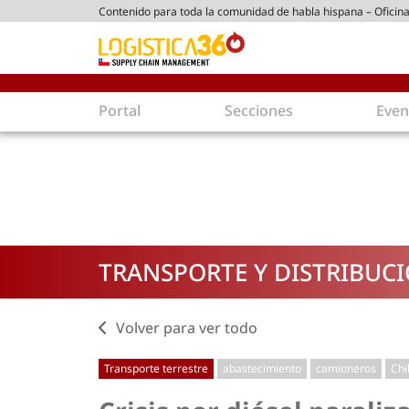
Contenido para toda la comunidad de habla hispana – Oficina
ico chileno
Portal
Secciones
Even
Supply Chain
Inmologíst
Tecnología
Almacenes en
Tendencias
Centros de Di
Actualidad
Parques Logís
TRANSPORTE Y DISTRIBUC
Comercio Exterior
Logística S
Tecnologías
Electromovili
Aduanas
Empaques ec
Volver para ver todo
Agentes de carga
Eficiencia ene
Transporte terrestre
abastecimiento
camioneros
Chi
Customer Experience
Economía
Tecnologías
Inversiones