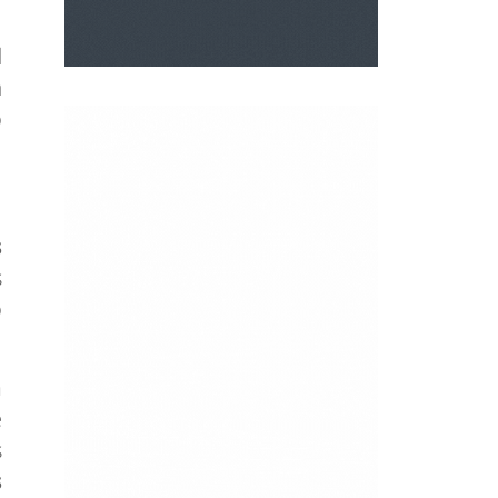
l
a
o
s
s
o
a
e
s
s