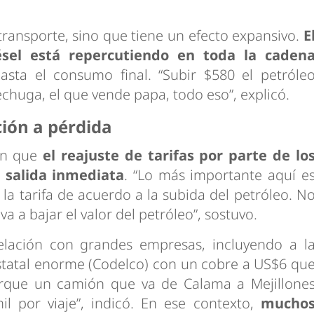
 transporte, sino que tiene un efecto expansivo.
E
ésel está repercutiendo en toda la caden
asta el consumo final. “Subir $580 el petróle
lechuga, el que vende papa, todo eso”, explicó.
ción a pérdida
 en que
el reajuste de tarifas por parte de lo
 salida inmediata
. “Lo más importante aquí e
a tarifa de acuerdo a la subida del petróleo. N
 a bajar el valor del petróleo”, sostuvo.
elación con grandes empresas, incluyendo a l
statal enorme (Codelco) con un cobre a US$6 qu
orque un camión que va de Calama a Mejillone
 por viaje”, indicó. En ese contexto,
mucho