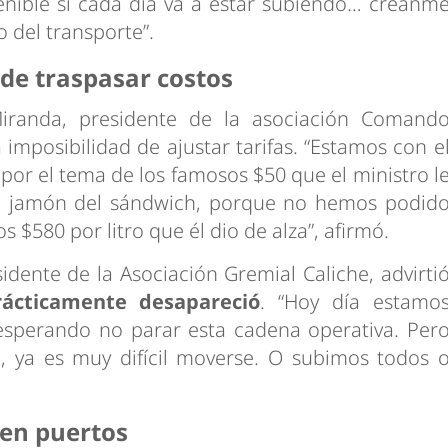
stenible si cada día va a estar subiendo… créanm
 del transporte”.
 de traspasar costos
Miranda, presidente de la asociación Comand
imposibilidad de ajustar tarifas. “Estamos con e
or el tema de los famosos $50 que el ministro l
 el jamón del sándwich, porque no hemos podid
s $580 por litro que él dio de alza”, afirmó.
idente de la Asociación Gremial Caliche, advirti
ácticamente desapareció
. “Hoy día estamo
 esperando no parar esta cadena operativa. Per
, ya es muy difícil moverse. O subimos todos 
 en puertos