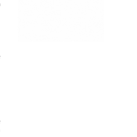
a
l
l
e
e
a