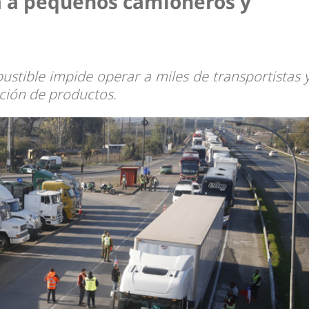
za a pequeños camioneros y
ustible impide operar a miles de transportistas 
ución de productos.