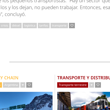
e los pequeños transportistas. “Hay un sector qu
llos y los dejan, no pueden trabajar. Entonces, es
”, concluyó.
crisis
diésel
logística
tarifas
transporte
LY CHAIN
TRANSPORTE Y DISTRIB
a
Argentina
Transporte terrestre