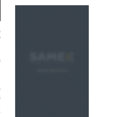
s
y
l
a
s
r
s
,
o