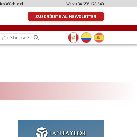
ica360chile.cl
Wsp:
+34 658 178 640
SUSCRÍBETE AL NEWSLETTER
earch
or:
Transporte y distribución
Última milla
Tecnologías
Transporte multimodal
Management
Perfil logístico
Liderazgo
Metodologías ágiles