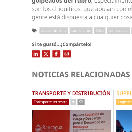
golpeados del rubro
, especialment
son los chiquititos, que abusan con e
gente está dispuesta a cualquier cosa
abastecimiento
camioneros
Chile
combustible
Si te gustó...¡Compártelo!
NOTICIAS RELACIONADAS
TRANSPORTE Y DISTRIBUCIÓN
SUPP
Transporte terrestre
Logístic