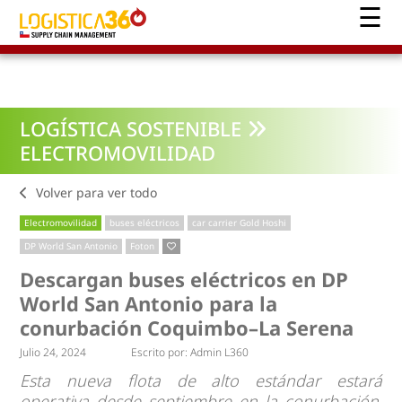
LOGÍSTICA SOSTENIBLE
ELECTROMOVILIDAD
Volver para ver todo
Electromovilidad
buses eléctricos
car carrier Gold Hoshi
DP World San Antonio
Foton
Descargan buses eléctricos en DP
World San Antonio para la
conurbación Coquimbo–La Serena
Julio 24, 2024
Escrito por:
Admin L360
Esta nueva flota de alto estándar estará
operativa desde septiembre en la conurbación,