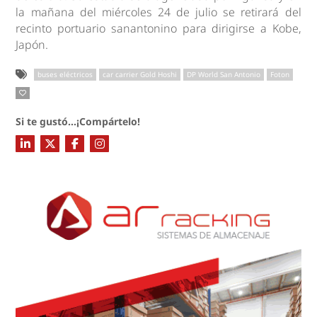
la mañana del miércoles 24 de julio se retirará del
recinto portuario sanantonino para dirigirse a Kobe,
Japón.
buses eléctricos
car carrier Gold Hoshi
DP World San Antonio
Foton
Si te gustó...¡Compártelo!