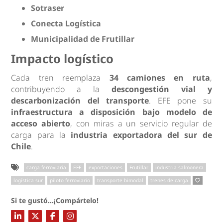
Sotraser
Conecta Logística
Municipalidad de Frutillar
Impacto logístico
Cada tren reemplaza
34 camiones en ruta
,
contribuyendo a la
descongestión vial y
descarbonización del transporte
. EFE pone su
infraestructura a disposición bajo modelo de
acceso abierto
, con miras a un servicio regular de
carga para la
industria exportadora del sur de
Chile
.
carga ferroviaria
EFE
exportaciones
Frutillar
industria salmonera
logística sur
piloto ferroviario
transporte bimodal
trenes de carga
Si te gustó...¡Compártelo!