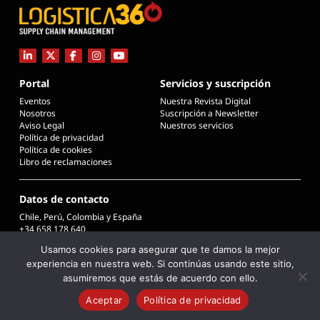
Portal
Servicios y suscripción
Eventos
Nuestra Revista Digital
Nosotros
Suscripción a Newsletter
Aviso Legal
Nuestros servicios
Política de privacidad
Política de cookies
Libro de reclamaciones
Datos de contacto
Chile, Perú, Colombia y España
+34 658 178 640
info@logistica360chile.cl
Usamos cookies para asegurar que te damos la mejor
info@logistica360.pe
experiencia en nuestra web. Si continúas usando este sitio,
info@logistica360.co
info@logistica360.es
asumiremos que estás de acuerdo con ello.
Aceptar
Política de privacidad
COPYRIGHT © 2026 L360 - LOGISTICA 360 SUPPLY CHAIN MANAGEMENT
Desarrollado por Desima Estudio