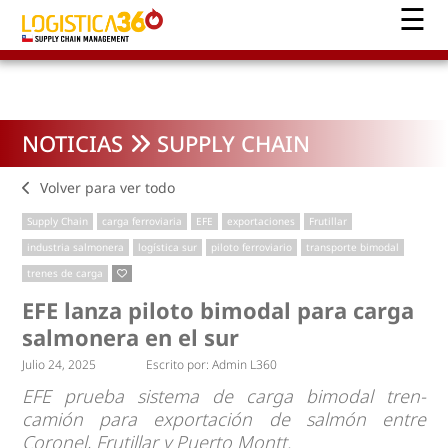
NOTICIAS
SUPPLY CHAIN
Volver para ver todo
Supply Chain
carga ferroviaria
EFE
exportaciones
Frutillar
industria salmonera
logística sur
piloto ferroviario
transporte bimodal
trenes de carga
EFE lanza piloto bimodal para carga
salmonera en el sur
Julio 24, 2025
Escrito por:
Admin L360
EFE prueba sistema de carga bimodal tren-
camión para exportación de salmón entre
Coronel, Frutillar y Puerto Montt.