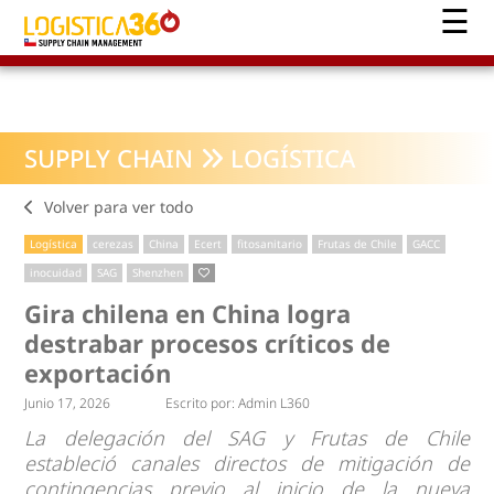
SUPPLY CHAIN
LOGÍSTICA
Volver para ver todo
Logística
cerezas
China
Ecert
fitosanitario
Frutas de Chile
GACC
inocuidad
SAG
Shenzhen
Gira chilena en China logra
destrabar procesos críticos de
exportación
Junio 17, 2026
Escrito por:
Admin L360
La delegación del SAG y Frutas de Chile
estableció canales directos de mitigación de
contingencias previo al inicio de la nueva