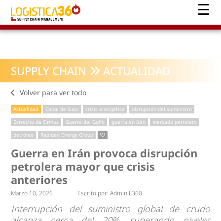
SUPPLY CHAIN
ACTUALIDAD
Volver para ver todo
Actualidad
Canal de Suez
crisis energética
disrupción del suministro
Estrecho de Ormuz
Guerra del Golfo
guerra en Irán
mercado petrolero
petróleo
Rapidan Energy Group
Guerra en Irán provoca disrupción
petrolera mayor que crisis
anteriores
Marzo 10, 2026
Escrito por:
Admin L360
Interrupción del suministro global de crudo
alcanza cerca del 20%, superando niveles