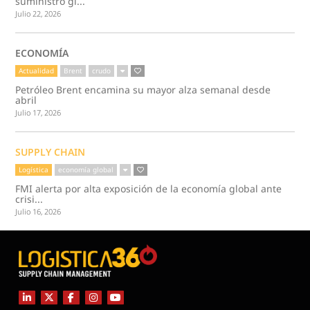
suministro gl...
Julio 22, 2026
ECONOMÍA
Actualidad
Brent
crudo
Petróleo Brent encamina su mayor alza semanal desde
abril
Julio 17, 2026
SUPPLY CHAIN
Logística
economía global
FMI alerta por alta exposición de la economía global ante
crisi...
Julio 16, 2026