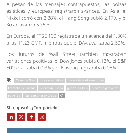
A pesar de los mensajes contrapuestos, las bolsas
asiáticas y europeas registraron avances. En Asia, el
Nikkei cerró con 2,88%, el Hang Seng subió 2,17% y el
Kospi avanzó 5,35%.
En Europa, el FTSE 100 registraba un avance del 1,80%
a las 11:23 GMT, mientras que el DAX avanzaba 2,60%.
Los futuros de Wall Street también mostraban
variaciones positivas: el Dow Jones subía 0,12%, el S&P
500 avanzaba 0,03% y el Nasdaq registraba 0,06%.
Canal de Suez
crisis energética
disrupción del suministro
Estrecho de Ormuz
Guerra del Golfo
guerra en Irán
mercado petrolero
petróleo
Rapidan Energy Group
Si te gustó...¡Compártelo!