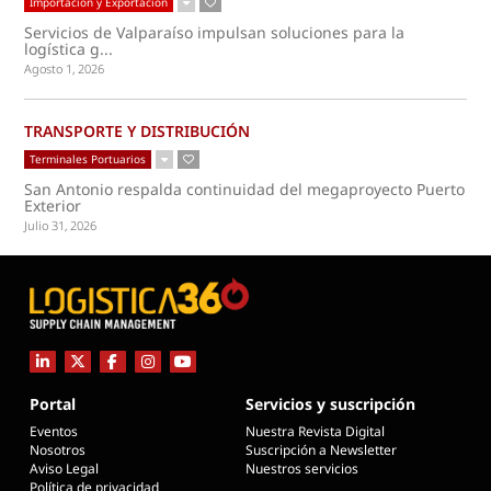
Importación y Exportación
Servicios de Valparaíso impulsan soluciones para la
logística g...
Agosto 1, 2026
TRANSPORTE Y DISTRIBUCIÓN
Terminales Portuarios
San Antonio respalda continuidad del megaproyecto Puerto
Exterior
Julio 31, 2026
Portal
Servicios y suscripción
Eventos
Nuestra Revista Digital
Nosotros
Suscripción a Newsletter
Aviso Legal
Nuestros servicios
Política de privacidad