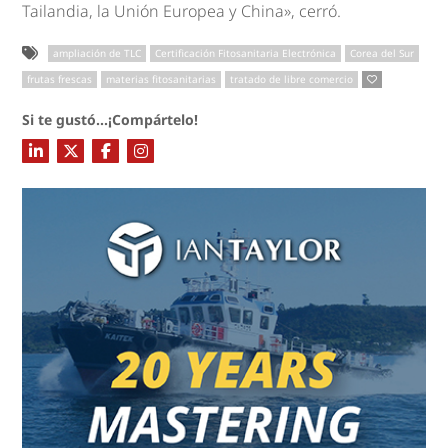
Tailandia, la Unión Europea y China», cerró.
ampliación de TLC
Certificación Fitosanitaria Electrónica
Corea del Sur
frutas frescas
materias fitosanitarias
tratado de libre comercio
Si te gustó...¡Compártelo!