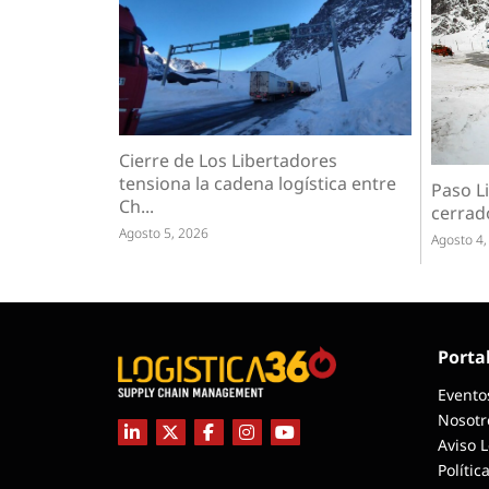
Cierre de Los Libertadores
tensiona la cadena logística entre
Paso L
Ch...
cerrado
Agosto 5, 2026
Agosto 4,
Porta
Evento
Nosotr
Aviso 
Polític