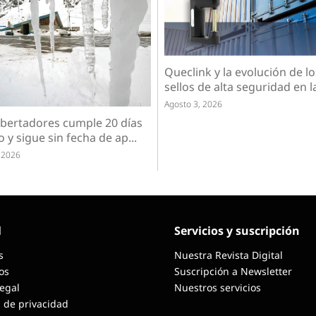
Queclink y la evolución de lo
sellos de alta seguridad en la 
Agosto 3, 2026
ibertadores cumple 20 días
 y sigue sin fecha de ap...
 2026
l
Servicios y suscripción
s
Nuestra Revista Digital
os
Suscripción a Newsletter
Legal
Nuestros servicios
a de privacidad