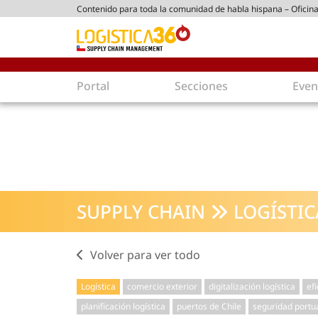
Contenido para toda la comunidad de habla hispana – Oficina
ico chileno
Portal
Secciones
Even
Supply Chain
Inmolo
Tecnología
Almacen
Tendencias
Centros
Actualidad
Parques
SUPPLY CHAIN
LOGÍSTIC
Comercio Exterior
Logíst
Tecnologías
Electro
Aduanas
Empaqu
Volver para ver todo
Agentes de carga
Eficienc
Logística
comercio exterior
digitalización logística
efi
Customer Experience
Econo
planificación logística
puertos de Chile
seguridad portu
Tecnologías
Inversi