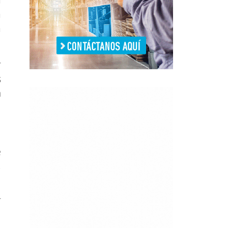
a
a
r
s
n
e
,
T