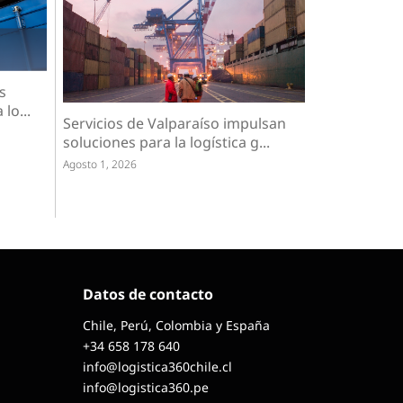
s
lo...
Servicios de Valparaíso impulsan
soluciones para la logística g...
Agosto 1, 2026
Datos de contacto
Chile, Perú, Colombia y España
+34 658 178 640
info@logistica360chile.cl
info@logistica360.pe