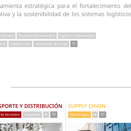
mienta estratégica para el fortalecimiento de
tiva y la sostenibilidad de los sistemas logístico
 logística
fiscalización aduanera
logística colaborativa
aria
supply chain
transporte de carga
SPORTE Y DISTRIBUCIÓN
SUPPLY CHAIN
te terrestre
Argentina
Tecnologías