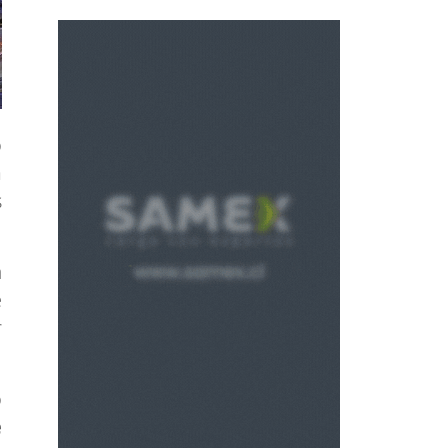
o
a
s
n
e
r
o
e