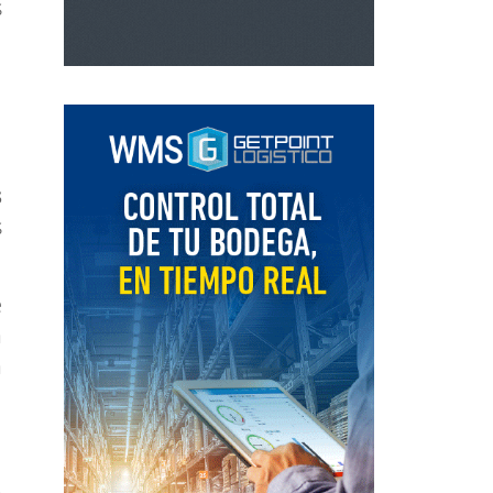
s
l
l
s
s
e
a
a
a