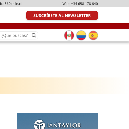
ica360chile.cl
Wsp:
+34 658 178 640
SUSCRÍBETE AL NEWSLETTER
earch
or:
Transporte y distribución
Última milla
Tecnologías
Transporte multimodal
Management
Perfil logístico
Liderazgo
Metodologías ágiles