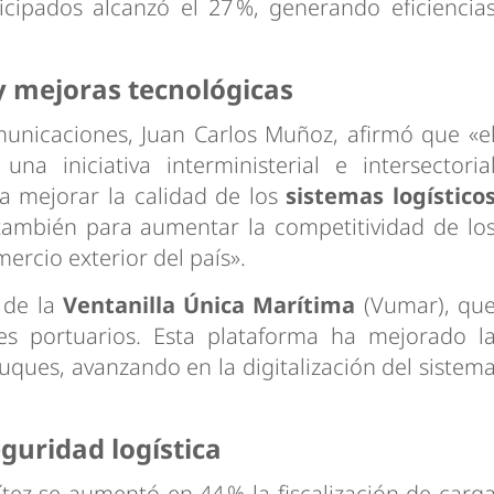
ticipados alcanzó el 27 %, generando eficiencia
y mejoras tecnológicas
municaciones, Juan Carlos Muñoz, afirmó que «e
na iniciativa interministerial e intersectoria
a mejorar la calidad de los
sistemas logístico
también para aumentar la competitividad de lo
ercio exterior del país».
 de la
Ventanilla Única Marítima
(Vumar), qu
es portuarios. Esta plataforma ha mejorado l
buques, avanzando en la digitalización del sistem
eguridad logística
tez se aumentó en 44 % la fiscalización de carg