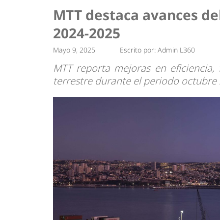
Tendencias
Actuali
MTT destaca avances del
Estrategias
Minería
2024-2025
Mayo 9, 2025
Escrito por:
Admin L360
MTT reporta mejoras en eficiencia, f
terrestre durante el periodo octubre 