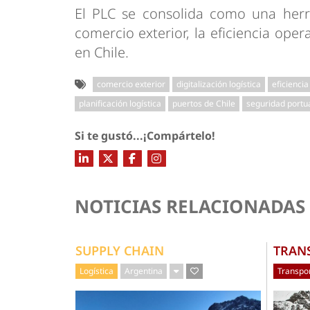
El PLC se consolida como una herra
comercio exterior, la eficiencia opera
en Chile.
comercio exterior
digitalización logística
eficiencia
planificación logística
puertos de Chile
seguridad portu
Si te gustó...¡Compártelo!
NOTICIAS RELACIONADAS
SUPPLY CHAIN
TRAN
Logística
Argentina
Transpor