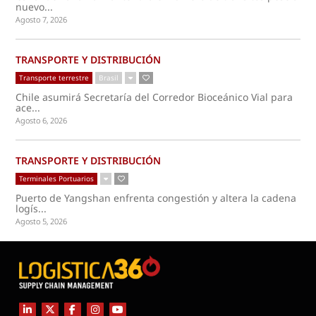
nuevo...
Agosto 7, 2026
TRANSPORTE Y DISTRIBUCIÓN
Transporte terrestre
Brasil
Chile asumirá Secretaría del Corredor Bioceánico Vial para
ace...
Agosto 6, 2026
TRANSPORTE Y DISTRIBUCIÓN
Terminales Portuarios
Puerto de Yangshan enfrenta congestión y altera la cadena
logís...
Agosto 5, 2026