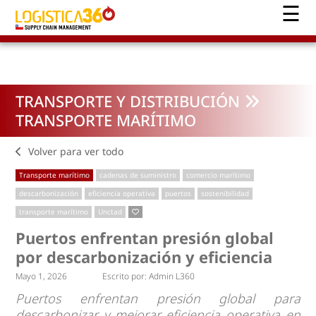
TRANSPORTE Y DISTRIBUCIÓN
TRANSPORTE MARÍTIMO
Volver para ver todo
Transporte marítimo
cadenas de suministro
comercio marítimo
descarbonización
eficiencia operativa
puertos
sostenibilidad
transporte marítimo
Unctad
Puertos enfrentan presión global
por descarbonización y eficiencia
Mayo 1, 2026
Escrito por:
Admin L360
Puertos enfrentan presión global para
descarbonizar y mejorar eficiencia operativa en