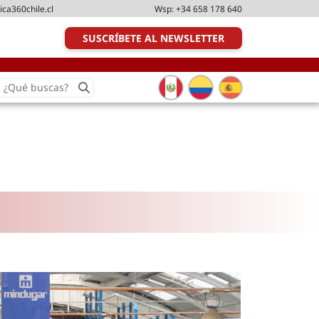
ica360chile.cl
Wsp:
+34 658 178 640
SUSCRÍBETE AL NEWSLETTER
earch
or:
Transporte y distribución
Última milla
Tecnologías
Transporte multimodal
Management
Perfil logístico
Liderazgo
Metodologías ágiles