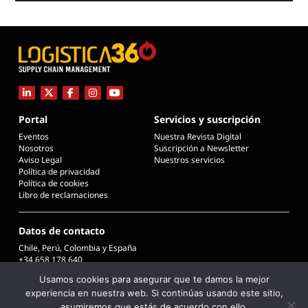
Portal
Servicios y suscripción
Eventos
Nuestra Revista Digital
Nosotros
Suscripción a Newsletter
Aviso Legal
Nuestros servicios
Política de privacidad
Política de cookies
Libro de reclamaciones
Datos de contacto
Chile, Perú, Colombia y España
+34 658 178 640
info@logistica360chile.cl
Usamos cookies para asegurar que te damos la mejor
info@logistica360.pe
experiencia en nuestra web. Si continúas usando este sitio,
info@logistica360.co
info@logistica360.es
asumiremos que estás de acuerdo con ello.