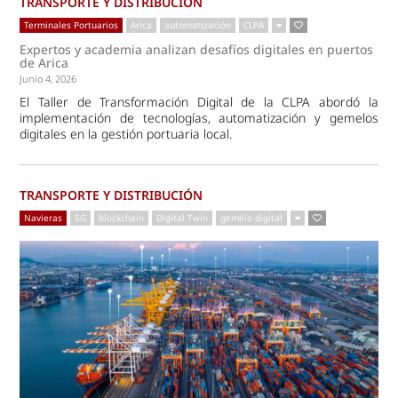
TRANSPORTE Y DISTRIBUCIÓN
Terminales Portuarios
Arica
automatización
CLPA
Expertos y academia analizan desafíos digitales en puertos
de Arica
Junio 4, 2026
El Taller de Transformación Digital de la CLPA abordó la
implementación de tecnologías, automatización y gemelos
digitales en la gestión portuaria local.
TRANSPORTE Y DISTRIBUCIÓN
Navieras
5G
blockchain
Digital Twin
gemelo digital