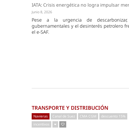
Tendencias
Actuali
IATA: Crisis energética no logra impulsar m
Estrategias
Minería
Junio 8, 2026
Pese a la urgencia de descarbonizar,
gubernamentales y el desinterés petrolero fre
el e-SAF.
TRANSPORTE Y DISTRIBUCIÓN
Navieras
Canal de Suez
CMA CGM
descuento 15%
incentivos