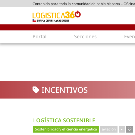
Contenido para toda la comunidad de habla hispana – Oficina
ico chileno
Portal
Secciones
Even
Supply Chain
Inmolo
Tecnología
Almacen
Tendencias
Centros
Actualidad
Parques
INCENTIVOS
Comercio Exterior
Logíst
Tecnologías
Electro
Aduanas
Empaqu
Agentes de carga
Eficienc
LOGÍSTICA SOSTENIBLE
Customer Experience
Econo
Sostenibilidad y eficiencia energética
aviación
Tecnologías
Inversi