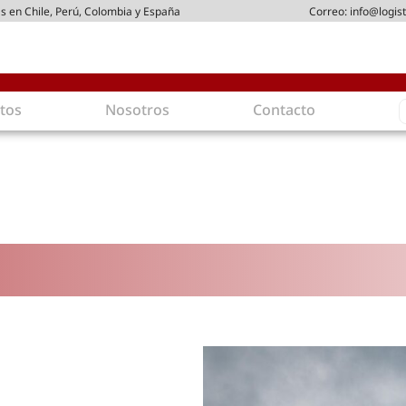
s en Chile, Perú, Colombia y España
Correo:
info@logist
S
tos
Nosotros
Contacto
f
gística
Intralogística
es en arriendo
Gestión de Inventarios
 de Distribución
Logística de Salida
 Logísticos
Logística Inversa
ica Sostenible
Comercio electrónico
movilidad
Tendencias
es ecoamigables
Tecnologías
ia energética
Última milla
mía
ones