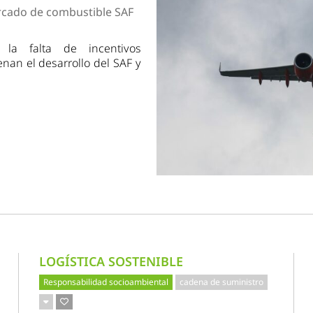
dad
ercado de combustible SAF
 la falta de incentivos
nan el desarrollo del SAF y
LOGÍSTICA SOSTENIBLE
Responsabilidad socioambiental
cadena de suministro