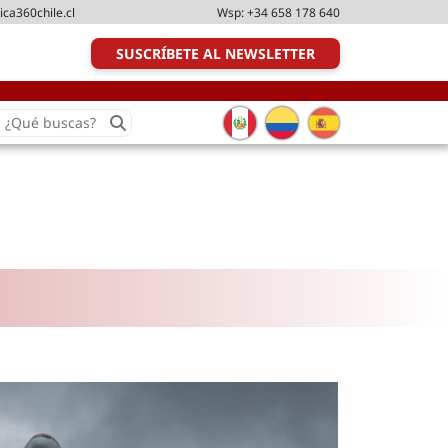
ica360chile.cl
Wsp:
+34 658 178 640
SUSCRÍBETE AL NEWSLETTER
earch
or:
Transporte y distribución
Última milla
Tecnologías
Transporte multimodal
Management
Perfil logístico
Liderazgo
Metodologías ágiles