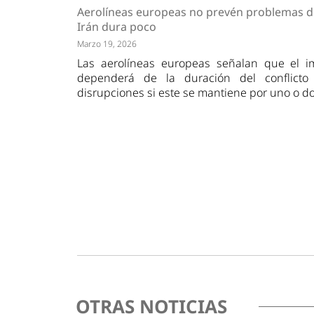
Tendencias
Actuali
Aerolíneas europeas no prevén problemas d
Estrategias
Minería
Irán dura poco
Marzo 19, 2026
Las aerolíneas europeas señalan que el i
dependerá de la duración del conflicto
disrupciones si este se mantiene por uno o d
OTRAS NOTICIAS