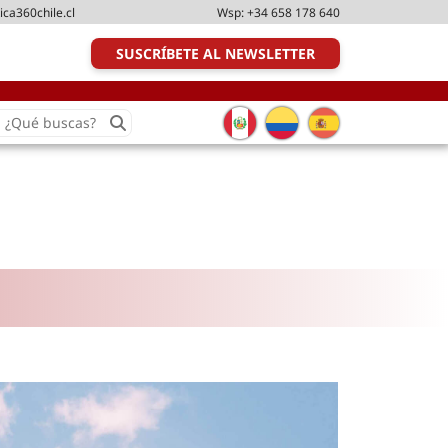
ica360chile.cl
Wsp:
+34 658 178 640
SUSCRÍBETE AL NEWSLETTER
earch
or:
Transporte y distribución
Última milla
Tecnologías
Transporte multimodal
Management
Perfil logístico
Liderazgo
Metodologías ágiles