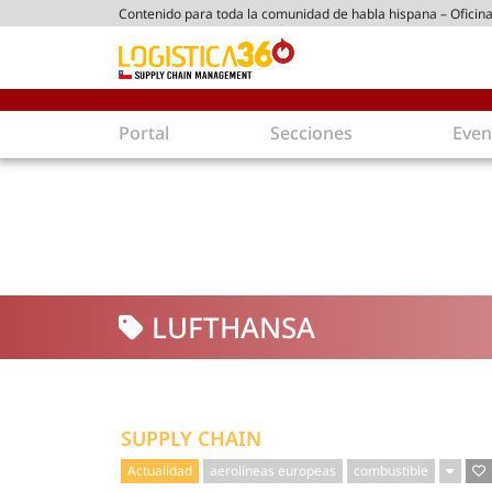
Contenido para toda la comunidad de habla hispana – Oficina
ico chileno
Portal
Secciones
Even
Supply Chain
Inmolo
Tecnología
Almacen
Tendencias
Centros
Actualidad
Parques
LUFTHANSA
Comercio Exterior
Logíst
Tecnologías
Electro
Aduanas
Empaqu
Agentes de carga
Eficienc
SUPPLY CHAIN
Customer Experience
Econo
Actualidad
aerolíneas europeas
combustible
Tecnologías
Inversi