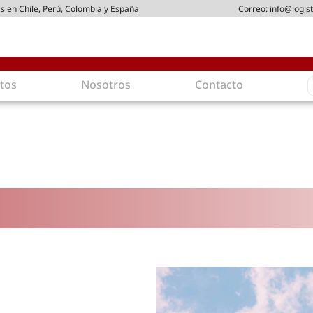
s en Chile, Perú, Colombia y España
Correo:
info@logist
S
tos
Nosotros
Contacto
f
gística
Intralogística
es en arriendo
Gestión de Inventarios
 de Distribución
Logística de Salida
 Logísticos
Logística Inversa
ica Sostenible
Comercio electrónico
movilidad
Tendencias
es ecoamigables
Tecnologías
ia energética
Última milla
mía
ones