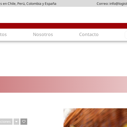
s en Chile, Perú, Colombia y España
Correo:
info@logist
S
tos
Nosotros
Contacto
f
gística
Intralogística
es en arriendo
Gestión de Inventarios
 de Distribución
Logística de Salida
 Logísticos
Logística Inversa
ica Sostenible
Comercio electrónico
movilidad
Tendencias
es ecoamigables
Tecnologías
ia energética
Última milla
mía
aciones
ones