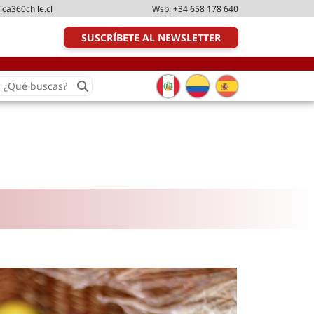
ica360chile.cl
Wsp:
+34 658 178 640
SUSCRÍBETE AL NEWSLETTER
earch
or:
Transporte y distribución
Última milla
Tecnologías
Transporte multimodal
Management
Perfil logístico
Liderazgo
Metodologías ágiles