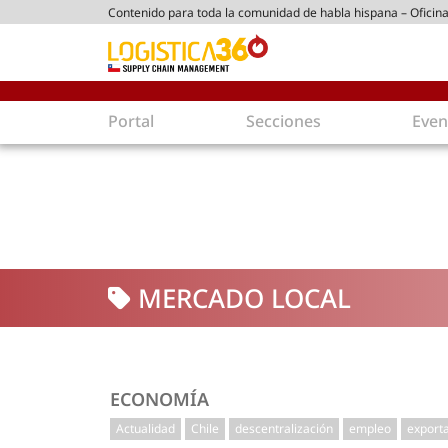
Contenido para toda la comunidad de habla hispana – Oficina
ico chileno
Portal
Secciones
Even
Supply Chain
Inmolo
Tecnología
Almacen
Tendencias
Centros
Actualidad
Parques
MERCADO LOCAL
Comercio Exterior
Logíst
Tecnologías
Electro
Aduanas
Empaqu
Agentes de carga
Eficienc
ECONOMÍA
Customer Experience
Econo
Actualidad
Chile
descentralización
empleo
export
Tecnologías
Inversi