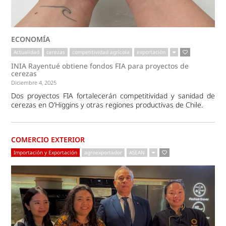
ECONOMÍA
Actualidad
cerezas
competitividad agrícola
exportación
INIA Rayentué obtiene fondos FIA para proyectos de
cerezas
Diciembre 4, 2025
Dos proyectos FIA fortalecerán competitividad y sanidad de
cerezas en O’Higgins y otras regiones productivas de Chile.
COMERCIO EXTERIOR
Importación y Exportación
agroexportador
ASEAN