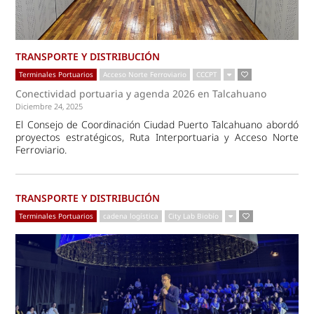
TRANSPORTE Y DISTRIBUCIÓN
Terminales Portuarios
Acceso Norte Ferroviario
CCCPT
Conectividad portuaria y agenda 2026 en Talcahuano
Diciembre 24, 2025
El Consejo de Coordinación Ciudad Puerto Talcahuano abordó
proyectos estratégicos, Ruta Interportuaria y Acceso Norte
Ferroviario.
TRANSPORTE Y DISTRIBUCIÓN
Terminales Portuarios
cadena logística
City Lab Biobío