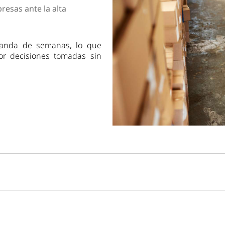
dad
resas ante la alta
manda de semanas, lo que
or decisiones tomadas sin