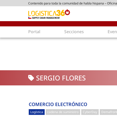
Contenido para toda la comunidad de habla hispana – Oficina
ico chileno
Portal
Secciones
Even
Supply Chain
Inmolo
Tecnología
Almacen
Tendencias
Centros
Actualidad
Parques
SERGIO FLORES
Comercio Exterior
Logíst
Tecnologías
Electro
Aduanas
Empaqu
Agentes de carga
Eficienc
COMERCIO ELECTRÓNICO
Customer Experience
Econo
Logística
cadena de suministro
CyberDay
Demafron
Tecnologías
Inversi