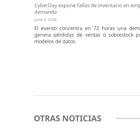
Tendencias
Actuali
CyberDay expone fallas de inventario en emp
Estrategias
Minería
demanda
Junio 9, 2026
El evento concentra en 72 horas una de
genera pérdidas de ventas o sobrestock p
modelos de datos.
OTRAS NOTICIAS