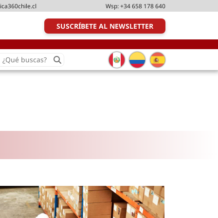
ica360chile.cl
Wsp:
+34 658 178 640
SUSCRÍBETE AL NEWSLETTER
earch
or:
Transporte y distribución
Última milla
Tecnologías
Transporte multimodal
Management
Perfil logístico
Liderazgo
Metodologías ágiles