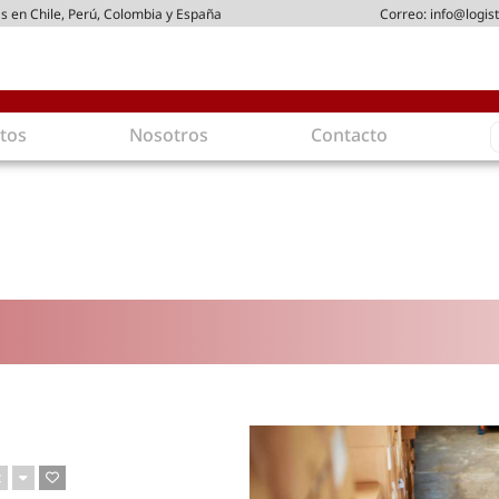
s en Chile, Perú, Colombia y España
Correo:
info@logist
S
tos
Nosotros
Contacto
f
gística
Intralogística
es en arriendo
Gestión de Inventarios
 de Distribución
Logística de Salida
 Logísticos
Logística Inversa
ica Sostenible
Comercio electrónico
movilidad
Tendencias
es ecoamigables
Tecnologías
ia energética
Última milla
mía
t
ones