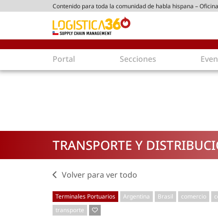
Contenido para toda la comunidad de habla hispana – Oficina
ico chileno
Portal
Secciones
Even
Supply Chain
Inmolo
Tecnología
Almacen
Tendencias
Centros
Actualidad
Parques
TRANSPORTE Y DISTRIBUC
Comercio Exterior
Logíst
Tecnologías
Electro
Aduanas
Empaqu
Volver para ver todo
Agentes de carga
Eficienc
Terminales Portuarios
Argentina
Brasil
comercio
c
Customer Experience
Econo
transporte
Tecnologías
Inversi