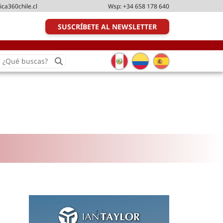
ica360chile.cl
Wsp:
+34 658 178 640
SUSCRÍBETE AL NEWSLETTER
earch
or:
Transporte y distribución
Última milla
Tecnologías
Transporte multimodal
Management
Perfil logístico
Liderazgo
Metodologías ágiles