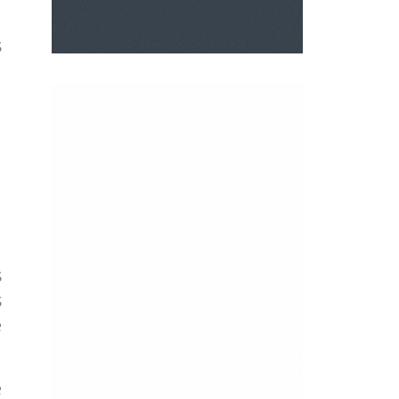
s
l
,
s
s
e
e