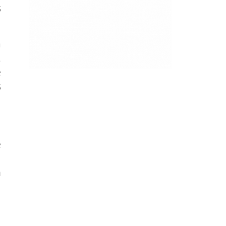
s
a
.
e
s
e
l
n