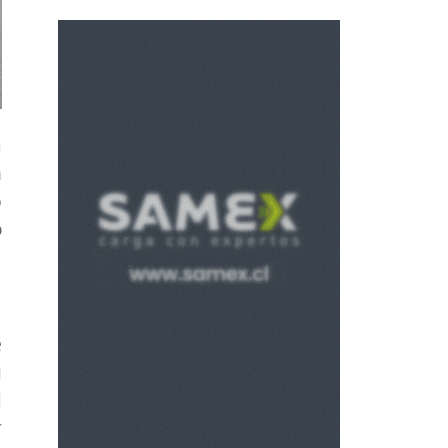
a
n
o
o
e
u
d
r