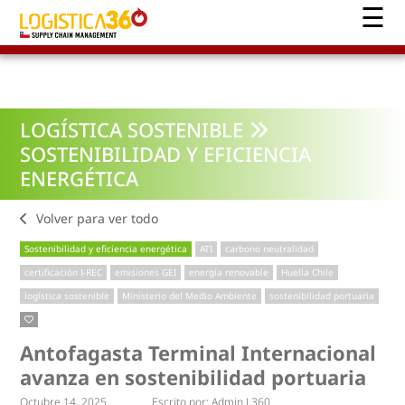
LOGÍSTICA SOSTENIBLE
SOSTENIBILIDAD Y EFICIENCIA
ENERGÉTICA
Volver para ver todo
Sostenibilidad y eficiencia energética
ATI
carbono neutralidad
certificación I-REC
emisiones GEI
energía renovable
Huella Chile
logística sostenible
Ministerio del Medio Ambiente
sostenibilidad portuaria
Antofagasta Terminal Internacional
avanza en sostenibilidad portuaria
Octubre 14, 2025
Escrito por:
Admin L360