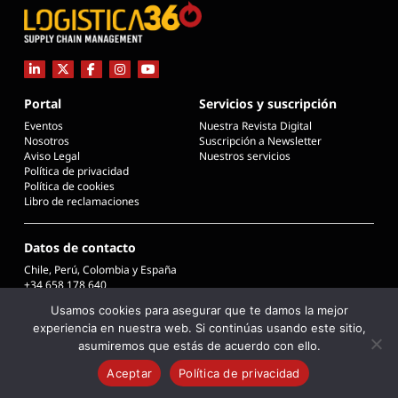
Portal
Servicios y suscripción
Eventos
Nuestra Revista Digital
Nosotros
Suscripción a Newsletter
Aviso Legal
Nuestros servicios
Política de privacidad
Política de cookies
Libro de reclamaciones
Datos de contacto
Chile, Perú, Colombia y España
+34 658 178 640
info@logistica360chile.cl
Usamos cookies para asegurar que te damos la mejor
info@logistica360.pe
experiencia en nuestra web. Si continúas usando este sitio,
info@logistica360.co
info@logistica360.es
asumiremos que estás de acuerdo con ello.
Aceptar
Política de privacidad
COPYRIGHT © 2026 L360 - LOGISTICA 360 SUPPLY CHAIN MANAGEMENT
Desarrollado por Desima Estudio